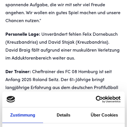
spannende Aufgabe, die wir mit sehr viel Freude
angehen. Wir wollen ein gutes Spiel machen und unsere
Chancen nutzen.“
Personelle Lage:
Unverändert fehlen Felix Dornebusch
(Kreuzbandriss) und David Stojak (Kreuzbandriss).
David Braig fällt aufgrund einer muskulären Verletzung
im Adduktorenbereich weiter aus.
Der Trainer:
Cheftrainer des FC 08 Homburg ist seit
Anfang 2025 Roland Seitz. Der 61-Jährige bringt
langjährige Erfahrung aus dem deutschen Profifußball
mit und stand bereits bei zahlreichen Vereinen wie unter
anderem beim SSV Jahn Regensburg, Eintracht Trier, VfR
Aalen und der SGV Freiberg an der Seitenlinie. Mit der
Zustimmung
Details
Über Cookies
UEFA-Pro-Lizenz, der höchsten Trainerqualifikation in