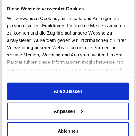
Europa, zählt Seitz wie auch unser Cheftrainer Marco
Diese Webseite verwendet Cookies
Wildersinn zu den erfahrensten Trainern der
Regionalliga Südwest.
Wir verwenden Cookies, um Inhalte und Anzeigen zu
personalisieren, Funktionen für soziale Medien anbieten
Kurioses:
In den 1980er-Jahren sorgte der FC 08
zu können und die Zugriffe auf unsere Website zu
analysieren. Außerdem geben wir Informationen zu Ihrer
Homburg bundesweit für Aufmerksamkeit, als er als
Verwendung unserer Website an unsere Partner für
erster Verein der Bundesliga mit Trikotwerbung für eine
soziale Medien, Werbung und Analysen weiter. Unsere
Kondommarke auflief – ein damals viel diskutiertes
Partner führen diese Informationen möglicherweise mit
Thema, das sogar zu einem kurzfristigen Werbeverbot
weiteren Daten zusammen, die Sie ihnen bereitgestellt
durch den DFB führte. Auch sportlich schrieb Homburg
haben oder die sie im Rahmen Ihrer Nutzung der Dienste
in dieser Zeit Schlagzeilen: 1977, sowie 1991 gelang dem
gesammelt haben.
Alle zulassen
Verein im DFB-Pokal ein überraschender Sieg gegen
den FC Bayern München.
Anpassen
Heute ist der FCH einer der traditionsreichsten Vereine
im Saarland und steht für kontinuierliche Arbeit im
Ablehnen
regionalen Spitzenfußball. Mit einem Stadion, das um