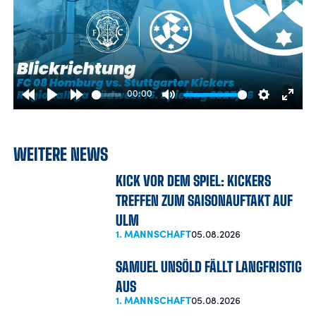
00:00
Rewind
Play
Forward
Mute
Settings
Enter
10s
10s
fulls
WEITERE NEWS
KICK VOR DEM SPIEL: KICKERS
TREFFEN ZUM SAISONAUFTAKT AUF
ULM
1. MANNSCHAFT
05.08.2026
SAMUEL UNSÖLD FÄLLT LANGFRISTIG
AUS
1. MANNSCHAFT
05.08.2026