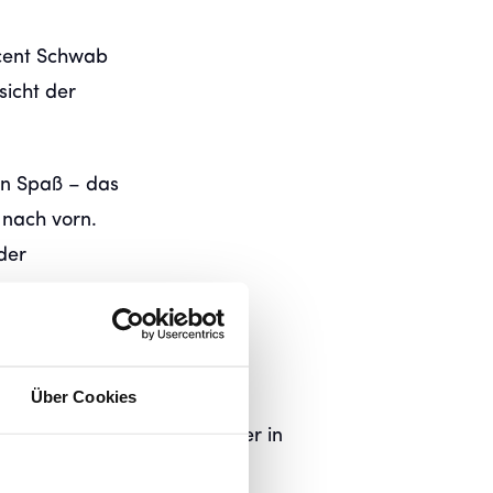
cent Schwab
sicht der
en Spaß – das
 nach vorn.
der
Über Cookies
m FC Ingolstadt, sammelte er in
ere wertvolle Erfahrungen im