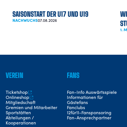
SAISONSTART DER U17 UND U19
WI
NACHWUCHS
07.08.2026
ST
1.
VEREIN
FANS
Ticketshop
Fan-Info Auswärtsspiele
Onlineshop
Informationen für
Mitgliedschaft
Gästefans
Gremien und Mitarbeiter
Fanclubs
Sportstätten
12für11-Fansponsoring
Abteilungen /
Fan-Ansprechpartner
Kooperationen