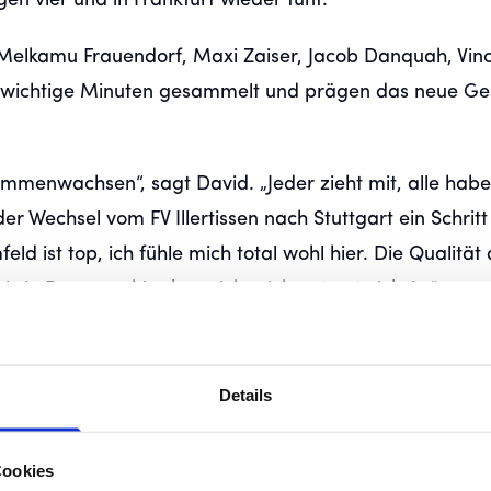
en vier und in Frankfurt wieder fünf.
Melkamu Frauendorf, Maxi Zaiser, Jacob Danquah, Vin
ts wichtige Minuten gesammelt und prägen das neue Ge
mmenwachsen“, sagt David. „Jeder zieht mit, alle hab
er Wechsel vom FV Illertissen nach Stuttgart ein Schritt
 ist top, ich fühle mich total wohl hier. Die Qualität 
ls in Bayern – hier kann ich mich gut entwickeln.“
Details
Ausgebildet bei
Illertissen weit
Cookies