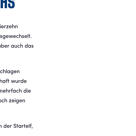
CHS
Vierzehn
usgewechselt.
 aber auch das
schlagen
haft wurde
mehrfach die
och zeigen
der Startelf,