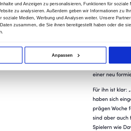
Herrenbereich. 
nhalte und Anzeigen zu personalisieren, Funktionen für soziale
Website zu analysieren. Außerdem geben wir Informationen zu I
umzugehen und 
r soziale Medien, Werbung und Analysen weiter. Unsere Partner
weitergebracht 
 Daten zusammen, die Sie ihnen bereitgestellt haben oder die s
n.
In der Defensiv
gemeinsam mit
Anpassen
Vincent Schwab,
regelmäßig rotie
einer neu form
Für ihn ist klar
haben sich ein
prägen Woche f
sind aber auch 
Spielern wie Da