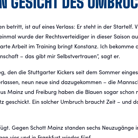
IN GESICHT DES UMBRU
tritt, ist auf eines Verlass: Er steht in der Startelf. 
einmal wurde der Rechtsverteidiger in dieser Saison a
 „Harte Arbeit im Training bringt Konstanz. Ich bekomme
chaft – das gibt mir Selbstvertrauen“, sagt er.
Weg, den die Stuttgarter Kickers seit dem Sommer einge
verlassen, neun neue sind dazugekommen – die Mannsc
aus Mainz und Freiburg haben die Blauen sogar schon 
tz geschickt. Ein solcher Umbruch braucht Zeit – und d
efügt. Gegen Schott Mainz standen sechs Neuzugänge in 