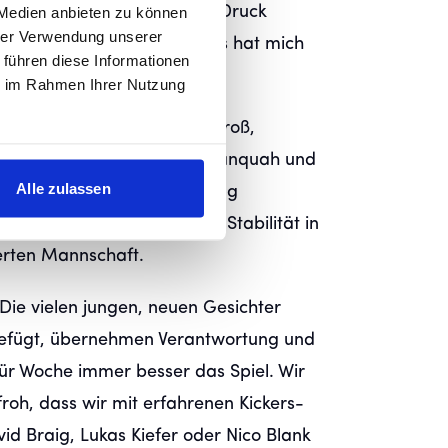
„Dort habe ich gelernt, mit Druck
 Medien anbieten zu können
hrer Verwendung unserer
geduldiger zu werden. Das hat mich
 führen diese Informationen
– sportlich und menschlich.“
ie im Rahmen Ihrer Nutzung
e ist der Konkurrenzkampf groß,
 Neuzugängen wie Jacob Danquah und
Alle zulassen
 die in der Innenverteidigung
ren, steht David Udogu für Stabilität in
ierten Mannschaft.
: „Die vielen jungen, neuen Gesichter
gefügt, übernehmen Verantwortung und
ür Woche immer besser das Spiel. Wir
froh, dass wir mit erfahrenen Kickers-
vid Braig, Lukas Kiefer oder Nico Blank