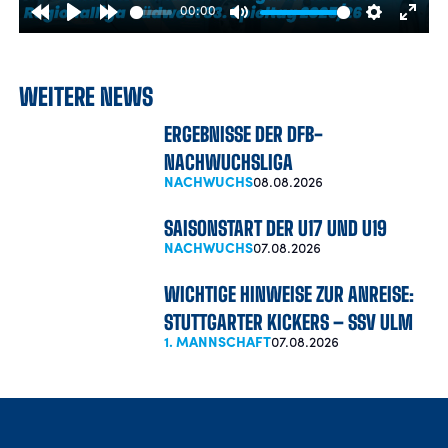
00:00
Rewind
Play
Forward
Mute
Settings
Enter
10s
10s
fulls
WEITERE NEWS
ERGEBNISSE DER DFB-
NACHWUCHSLIGA
NACHWUCHS
08.08.2026
SAISONSTART DER U17 UND U19
NACHWUCHS
07.08.2026
WICHTIGE HINWEISE ZUR ANREISE:
STUTTGARTER KICKERS – SSV ULM
1. MANNSCHAFT
07.08.2026