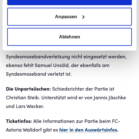
Personalsituation bei den Kickers:
Lirijon Abdullahu fällt
Anpassen
mit einem Kreuzbandriss weiterhin langfristig aus. Auch
Abdoulie Mboob steht aufgrund aufenthalts- und
Ablehnen
spielrechtlicher Klärungen nicht zur Verfügung. Nevio
Schembri kann wegen einer
Syndesmosebandverletzung nicht eingesetzt werden,
ebenso fehlt Samuel Unsöld, der ebenfalls am
Syndesmoseband verletzt ist.
Die Unparteiischen:
Schiedsrichter der Partie ist
Christian Steib. Unterstützt wird er von Jannis Jäschke
und Lars Wacker.
Ticketinfos:
Alle Informationen zur Partie beim FC-
Astoria Walldorf gibt es
hier in den Auswärtsinfos
.