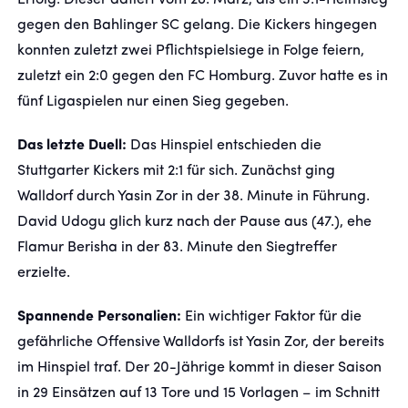
Erfolg. Dieser datiert vom 28. März, als ein 3:1-Heimsieg
gegen den Bahlinger SC gelang. Die Kickers hingegen
konnten zuletzt zwei Pflichtspielsiege in Folge feiern,
zuletzt ein 2:0 gegen den FC Homburg. Zuvor hatte es in
fünf Ligaspielen nur einen Sieg gegeben.
Das letzte Duell:
Das Hinspiel entschieden die
Stuttgarter Kickers mit 2:1 für sich. Zunächst ging
Walldorf durch Yasin Zor in der 38. Minute in Führung.
David Udogu glich kurz nach der Pause aus (47.), ehe
Flamur Berisha in der 83. Minute den Siegtreffer
erzielte.
Spannende Personalien:
Ein wichtiger Faktor für die
gefährliche Offensive Walldorfs ist Yasin Zor, der bereits
im Hinspiel traf. Der 20-Jährige kommt in dieser Saison
in 29 Einsätzen auf 13 Tore und 15 Vorlagen – im Schnitt