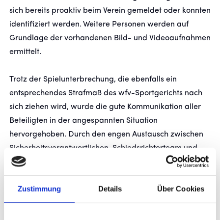
sich bereits proaktiv beim Verein gemeldet oder konnten
identifiziert werden. Weitere Personen werden auf
Grundlage der vorhandenen Bild- und Videoaufnahmen
ermittelt.
Trotz der Spielunterbrechung, die ebenfalls ein
entsprechendes Strafmaß des wfv-Sportgerichts nach
sich ziehen wird, wurde die gute Kommunikation aller
Beteiligten in der angespannten Situation
hervorgehoben. Durch den engen Austausch zwischen
Sicherheitsverantwortlichen, Schiedsrichterteam und
Fanvertretern konnte die Partie ordnungsgemäß und
ohne weitere Zwischenfälle beendet werden.
Zustimmung
Details
Über Cookies
Nach Spielende kam es zudem zu einem Böllerwurf auf
ein Fahrzeug von Kickers-Fans. Neben erheblichem