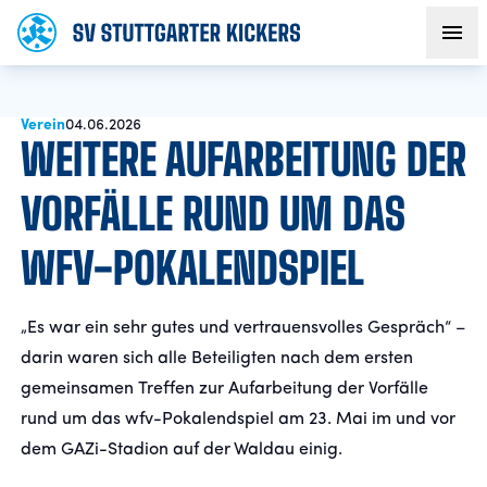
Verein
AKTUELLES
04.06.2026
WEITERE AUFARBEITUNG DER
TEAM
VORFÄLLE RUND UM DAS
WFV-POKALENDSPIEL
VEREIN
FANS
„Es war ein sehr gutes und vertrauensvolles Gespräch“ –
darin waren sich alle Beteiligten nach dem ersten
NACHWUCHS
gemeinsamen Treffen zur Aufarbeitung der Vorfälle
rund um das wfv-Pokalendspiel am 23. Mai im und vor
dem GAZi-Stadion auf der Waldau einig.
BUSINESS