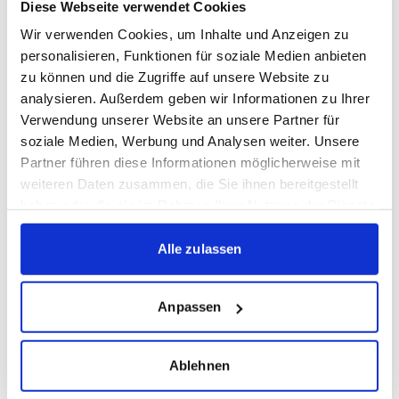
Diese Webseite verwendet Cookies
Sachschaden am Fahrzeug erlitten die Insassen
Wir verwenden Cookies, um Inhalte und Anzeigen zu
gesundheitliche Beeinträchtigungen. Die Aufarbeitung
personalisieren, Funktionen für soziale Medien anbieten
des Vorfalls erfolgte bereits am
zu können und die Zugriffe auf unsere Website zu
Pfingstwochenende, und die Kosten für den
analysieren. Außerdem geben wir Informationen zu Ihrer
Verwendung unserer Website an unsere Partner für
entstandene Sachschaden werden übernommen.
soziale Medien, Werbung und Analysen weiter. Unsere
Vereinsvertreter stehen weiterhin in engem Austausch
Partner führen diese Informationen möglicherweise mit
mit den Betroffenen und hoffen auf deren vollständige
weiteren Daten zusammen, die Sie ihnen bereitgestellt
Genesung.
haben oder die sie im Rahmen Ihrer Nutzung der Dienste
gesammelt haben.
Ausführlich besprochen wurde auch der Raubüberfall
Alle zulassen
sowie die Gewalttat gegen einen Spieler der SG
Sonnenhof Großaspach rund zwei Stunden nach
Anpassen
Spielende. Alle Beteiligten machten deutlich, dass
Gewalt, Einschüchterung und persönliche Übergriffe in
Ablehnen
jeglicher Form konsequent verurteilt und geahndet
werden müssen. Für künftige Spiele wurden zusätzliche