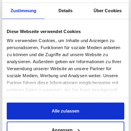
Präsenz und Abschlussstärke mit. Wir sind überzeugt,
dass er unserer Mannschaft mit seiner Art Fußball zu
Zustimmung
Details
Über Cookies
spielen und seiner langjährigen Erfahrung wichtige
Impulse geben wird.“
Diese Webseite verwendet Cookies
Wir verwenden Cookies, um Inhalte und Anzeigen zu
Dejan Bozic sagt: „Ich freue mich bei einem so
personalisieren, Funktionen für soziale Medien anbieten
großartigen Traditionsverein spielen zu dürfen und
zu können und die Zugriffe auf unsere Website zu
wieder näher an meiner Heimat zu sein. Jetzt geht es für
analysieren. Außerdem geben wir Informationen zu Ihrer
mich darum, die Mannschaft schnell kennenzulernen,
Verwendung unserer Website an unsere Partner für
gemeinsam hart zu arbeiten und möglichst erfolgreich
soziale Medien, Werbung und Analysen weiter. Unsere
zu sein.“
Partner führen diese Informationen möglicherweise mit
weiteren Daten zusammen, die Sie ihnen bereitgestellt
haben oder die sie im Rahmen Ihrer Nutzung der Dienste
gesammelt haben.
WEITERE NEWS
Alle zulassen
KICK VOR DEM SPIEL: KICKERS
TREFFEN ZUM SAISONAUFTAKT AUF
Anpassen