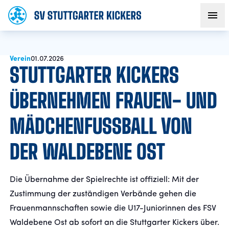
Verein
AKTUELLES
01.07.2026
STUTTGARTER KICKERS
TEAM
ÜBERNEHMEN FRAUEN- UND
MÄDCHENFUSSBALL VON D
VEREIN
ER WALDEBENE OST
FANS
Die Übernahme der Spielrechte ist offiziell: Mit der
NACHWUCHS
Zustimmung der zuständigen Verbände gehen die
Frauenmannschaften sowie die U17-Juniorinnen des FSV
BUSINESS
Waldebene Ost ab sofort an die Stuttgarter Kickers über.