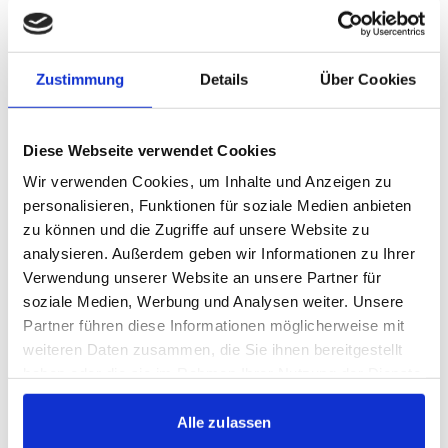
Auch Präsidiumsmitglied Steffen Müller, verantwortlich
für den Frauen- und Mädchenfußball, blickt optimistisch
auf den gemeinsamen Weg: „Mein herzlicher Dank gilt
Zustimmung
Details
Über Cookies
allen Beteiligten, die diesen Schritt möglich gemacht
haben. Ich heiße alle Spielerinnen, Trainerteams,
Diese Webseite verwendet Cookies
Betreuerinnen und Betreuer sowie die Familien bei den
Wir verwenden Cookies, um Inhalte und Anzeigen zu
Stuttgarter Kickers willkommen. Gemeinsam wollen wir
personalisieren, Funktionen für soziale Medien anbieten
die erfolgreiche Arbeit auf der Waldebene fortführen
zu können und die Zugriffe auf unsere Website zu
und den Frauen- und Mädchenfußball unter dem
analysieren. Außerdem geben wir Informationen zu Ihrer
Kickers-Dach weiter stärken.“
Verwendung unserer Website an unsere Partner für
soziale Medien, Werbung und Analysen weiter. Unsere
Herzlich willkommen bei den Blauen!
Partner führen diese Informationen möglicherweise mit
weiteren Daten zusammen, die Sie ihnen bereitgestellt
haben oder die sie im Rahmen Ihrer Nutzung der Dienste
gesammelt haben.
Alle zulassen