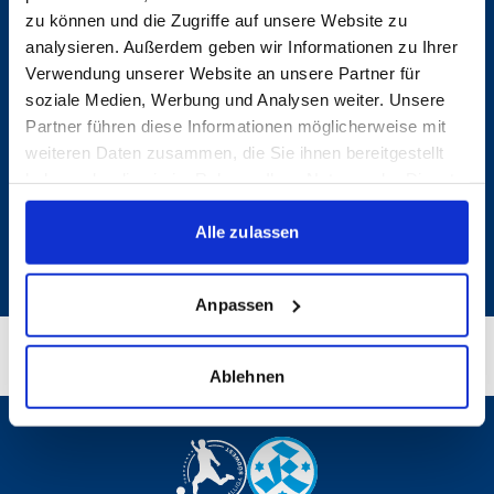
1. MANNSCHAFT
zu können und die Zugriffe auf unsere Website zu
analysieren. Außerdem geben wir Informationen zu Ihrer
FANSHOP
Verwendung unserer Website an unsere Partner für
VEREIN
soziale Medien, Werbung und Analysen weiter. Unsere
TICKETS
Partner führen diese Informationen möglicherweise mit
weiteren Daten zusammen, die Sie ihnen bereitgestellt
FANS
KONTAKT
haben oder die sie im Rahmen Ihrer Nutzung der Dienste
gesammelt haben.
NACHWUCHS
Alle zulassen
Präsentiert von
Anpassen
Ablehnen