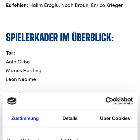
Es fehlen:
Halim Eroglu, Noah Braun, Enrico Krieger
SPIELERKADER IM ÜBERBLICK:
Tor:
Ante Glibo
Marius Herrling
Leon Neaime
Abwehr:
Florian Baetz
Mario Borac
Zustimmung
Details
Über Cookies
Jacob Danquah
Remis Göres
Kimi Kerber