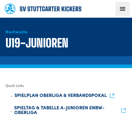
Nachwuchs
AKTUELLES
U19-JUNIOREN
TEAM
VEREIN
Quick Links
FANS
SPIELPLAN OBERLIGA & VERBANDSPOKAL
NACHWUCHS
SPIELTAG & TABELLE A-JUNIOREN ENBW-
OBERLIGA
BUSINESS