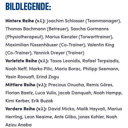
​BILDLEGENDE:
FANSHOP
Hintere Reihe (v.l.):
Joachim Schlosser (Teammanager),
Thomas Bachmann (Betreuer), Sascha Gormanns
TICKETS
(Physiotherapeut), Marius Kienzler (Torwarttrainer),
Maximilian Füssenhäuser (Co-Trainer), Valentin King
KONTAKT
(Co-Trainer), Yannick Dreyer (Trainer)
Vorletzte Reihe (v.l.):
Tasos Leonidis, Rafael Terpsiadis,
Präsentiert von
Noah Neff, Marko Pilic, Mario Borac, Philipp Seemann,
Yasin Raouafi, Erind Zogu
Mittlere Reihe (v.l.):
Precious Onuoha, Remis Göres,
Florian Baetz, Luca Vullo, Jacob Danquah, Noah Hampp,
Kimi Kerber, Erik Buzak
Vordere Reihe (v.l.):
David Micko, Malik Hayvali, Marius
Herrling, Leon Neaime, Ante Glibo, Jonas Kohler, Noah
Azizu Anaba