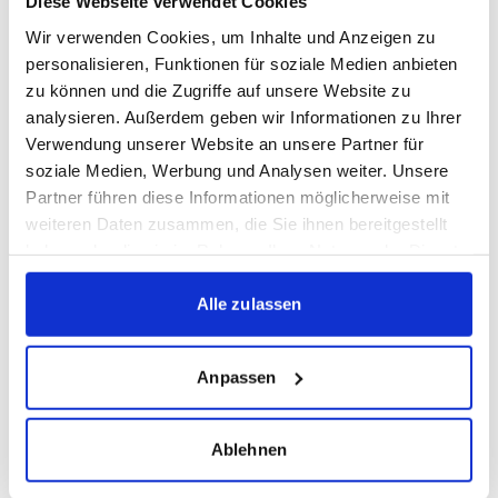
Diese Webseite verwendet Cookies
David Micko
Wir verwenden Cookies, um Inhalte und Anzeigen zu
Luca Vullo
personalisieren, Funktionen für soziale Medien anbieten
Erind Zogu
zu können und die Zugriffe auf unsere Website zu
analysieren. Außerdem geben wir Informationen zu Ihrer
Enrico Krieger
Verwendung unserer Website an unsere Partner für
soziale Medien, Werbung und Analysen weiter. Unsere
Mittelfeld:
Partner führen diese Informationen möglicherweise mit
Noah Azizu Anaba
weiteren Daten zusammen, die Sie ihnen bereitgestellt
Noah Braun
haben oder die sie im Rahmen Ihrer Nutzung der Dienste
Noah Hampp
gesammelt haben.
Malik Hayvali
Alle zulassen
Jonas Kohler
Tasos Leonidis
Anpassen
Noah Neff
Marko Pilic
Ablehnen
Yasin Raouafi
Philipp Seemann