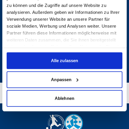
1. MANNSCHAFT
zu können und die Zugriffe auf unsere Website zu
analysieren. Außerdem geben wir Informationen zu Ihrer
FANSHOP
Verwendung unserer Website an unsere Partner für
VEREIN
soziale Medien, Werbung und Analysen weiter. Unsere
TICKETS
Partner führen diese Informationen möglicherweise mit
weiteren Daten zusammen, die Sie ihnen bereitgestellt
FANS
KONTAKT
haben oder die sie im Rahmen Ihrer Nutzung der Dienste
gesammelt haben.
NACHWUCHS
Alle zulassen
Präsentiert von
Anpassen
Ablehnen