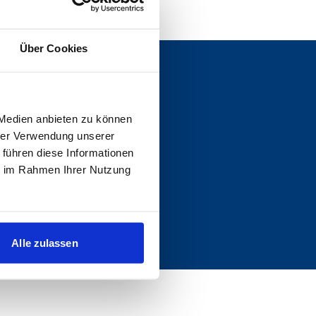
Über Cookies
NACHWUCHS
 Medien anbieten zu können
Teams
hrer Verwendung unserer
Porsche Fussballschule
 führen diese Informationen
Kickers Kids Club
ie im Rahmen Ihrer Nutzung
Camps
Einlaufkinder
Probetraining
Kontakt &
Ansprechpartner
Alle zulassen