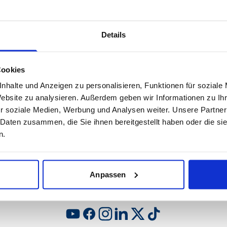
Details
VEREIN
FANS
Cookies
nhalte und Anzeigen zu personalisieren, Funktionen für soziale
Ticketshop
Fan-Info Auswärtsspiele
Website zu analysieren. Außerdem geben wir Informationen zu I
Onlineshop
Informationen für
r soziale Medien, Werbung und Analysen weiter. Unsere Partner
Mitgliedschaft
Gästefans
 Daten zusammen, die Sie ihnen bereitgestellt haben oder die s
Gremien und Mitarbeiter
Fanclubs
Sportstätten
12für11-Fansponsoring
n.
Abteilungen /
Fan-Ansprechpartner
Kooperationen
Anpassen