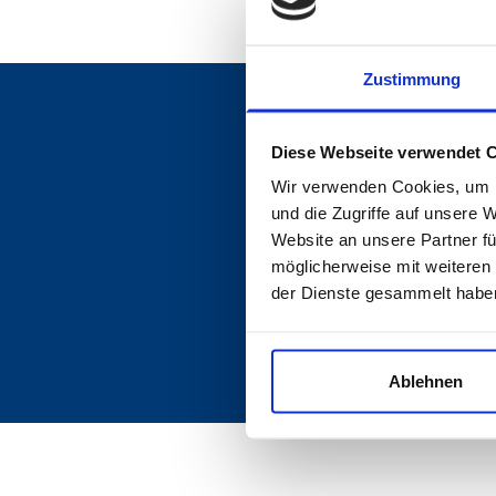
Zustimmung
1. MANNSCHAFT
Diese Webseite verwendet 
Wir verwenden Cookies, um I
Spielplan
und die Zugriffe auf unsere 
Portraits
Website an unsere Partner fü
Mannschaftskader
möglicherweise mit weiteren
Tabelle
Regionalliga Südwest
der Dienste gesammelt habe
Ablehnen