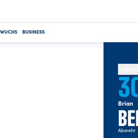
HWUCHS
BUSINESS
Alle Po
3
Brian
BE
Abwehr