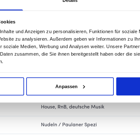
Details
Sport, Freunde, Familie
Cookies
Zweikampf, Passspiel, Mentalität, Kommuni
nhalte und Anzeigen zu personalisieren, Funktionen für soziale
Website zu analysieren. Außerdem geben wir Informationen zu I
r soziale Medien, Werbung und Analysen weiter. Unsere Partner
1 x Deutscher Zweitligameister, 1 x Aufstieg
 Daten zusammen, die Sie ihnen bereitgestellt haben oder die s
Landespokalsieger Sachsen-Anhalt
n.
 Leben tauschen?
Roger Federer
Anpassen
Stutzen und Fußballschuhe immer als Erstes
House, RnB, deutsche Musik
Nudeln / Paulaner Spezi