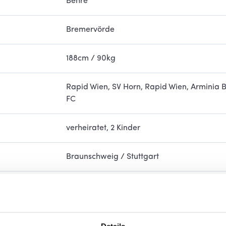
Behre
Bremervörde
188cm / 90kg
Rapid Wien, SV Horn, Rapid Wien, Arminia B
FC
verheiratet, 2 Kinder
Braunschweig / Stuttgart
Abitur
Meine Eltern, Michael Ballack