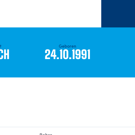
t
Geboren
CH
24.10.1991