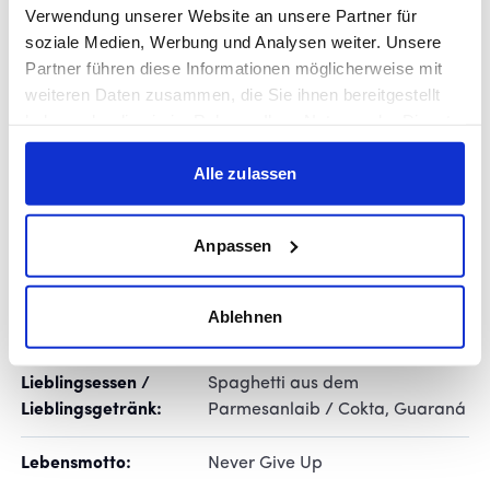
Verwendung unserer Website an unsere Partner für
Deine Stärken:
Ruhe am Ball, Zweikampfstärke
soziale Medien, Werbung und Analysen weiter. Unsere
Partner führen diese Informationen möglicherweise mit
Größte Erfolge:
U19 wfv-Pokalsieger
weiteren Daten zusammen, die Sie ihnen bereitgestellt
haben oder die sie im Rahmen Ihrer Nutzung der Dienste
Mit wem würdest du
Neymar Jr.
gesammelt haben.
gern für einen Tag
Alle zulassen
dein Leben tauschen?
Anpassen
Hast du ein Ritual vor
Musik hören
dem Spiel?
Ablehnen
Lieblingsmusik:
Hip Hop, Rap, House
Lieblingsessen /
Spaghetti aus dem
Lieblingsgetränk:
Parmesanlaib / Cokta, Guaraná
Lebensmotto:
Never Give Up