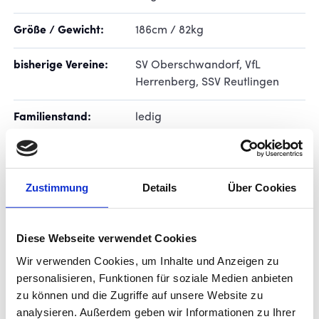
Größe / Gewicht:
186cm / 82kg
bisherige Vereine:
SV Oberschwandorf, VfL
Herrenberg, SSV Reutlingen
Familienstand:
ledig
Wohnort:
Böblingen
Schüler / Student /
Zustimmung
Details
Über Cookies
erlernter Beruf:
Diese Webseite verwendet Cookies
Vorbild:
Lionel Messi
Wir verwenden Cookies, um Inhalte und Anzeigen zu
Hobbies:
Basketball spielen, viel Zeit mit
personalisieren, Funktionen für soziale Medien anbieten
Familie und Freunden
zu können und die Zugriffe auf unsere Website zu
verbringen
analysieren. Außerdem geben wir Informationen zu Ihrer