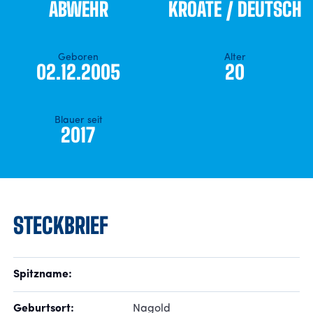
ABWEHR
KROATE / DEUTSCH
FANSHOP
Geboren
Alter
02.12.2005
20
TICKETS
KONTAKT
Blauer seit
2017
Präsentiert von
STECKBRIEF
Spitzname:
Geburtsort:
Nagold