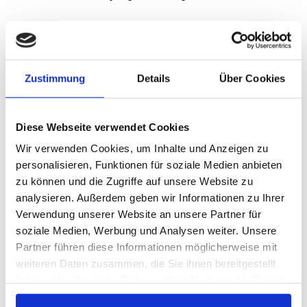
AUSBLICK
Zustimmung
Details
Über Cookies
Am kommenden Freitag, 29. August 2025, empfangen
die Blauen den Namensvetter aus Offenbach zum
Heimspiel auf der Waldau. Anpfiff zum Flutlichtspiel ist
Diese Webseite verwendet Cookies
um 19.00 Uhr
Wir verwenden Cookies, um Inhalte und Anzeigen zu
personalisieren, Funktionen für soziale Medien anbieten
zu können und die Zugriffe auf unsere Website zu
analysieren. Außerdem geben wir Informationen zu Ihrer
Verwendung unserer Website an unsere Partner für
soziale Medien, Werbung und Analysen weiter. Unsere
ZUSAMMENFASSUNG:
Partner führen diese Informationen möglicherweise mit
weiteren Daten zusammen, die Sie ihnen bereitgestellt
haben oder die sie im Rahmen Ihrer Nutzung der Dienste
1. FSV MAINZ 05 II:
gesammelt haben.