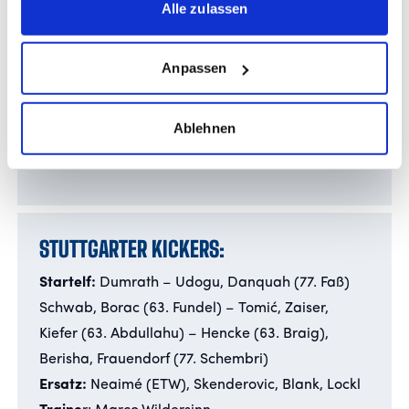
Alle zulassen
Startelf:
Gauer – Schulz, Schopp, Burger (58.
Veratschnig) – Müller (58, Marincau), Tauer (74.
Anpassen
Gabriel), Amann (83. Linsmayer), Bos –
Bierschenk, Moreno Fell (83. Derstoff), Yamasaki
Ablehnen
Ersatz:
Zuther (ETW), Vargas, Gitau, Götze
Trainer:
Benjamin Hoffmann
STUTTGARTER KICKERS:
Startelf:
Dumrath – Udogu, Danquah (77. Faß)
Schwab, Borac (63. Fundel) – Tomić, Zaiser,
Kiefer (63. Abdullahu) – Hencke (63. Braig),
Berisha, Frauendorf (77. Schembri)
Ersatz:
Neaimé (ETW), Skenderovic, Blank, Lockl