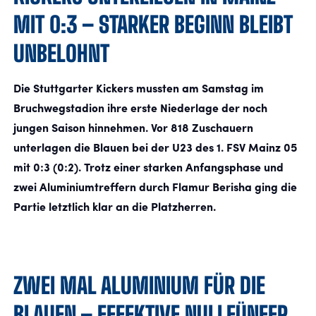
MIT 0:3 – STARKER BEGINN BLEIBT
FANSHOP
UNBELOHNT
TICKETS
Die Stuttgarter Kickers mussten am Samstag im
Bruchwegstadion ihre erste Niederlage der noch
KONTAKT
jungen Saison hinnehmen. Vor 818 Zuschauern
unterlagen die Blauen bei der U23 des 1. FSV Mainz 05
Präsentiert von
mit 0:3 (0:2). Trotz einer starken Anfangsphase und
zwei Aluminiumtreffern durch Flamur Berisha ging die
Partie letztlich klar an die Platzherren.
ZWEI MAL ALUMINIUM FÜR DIE
BLAUEN – EFFEKTIVE NULLFÜNFER