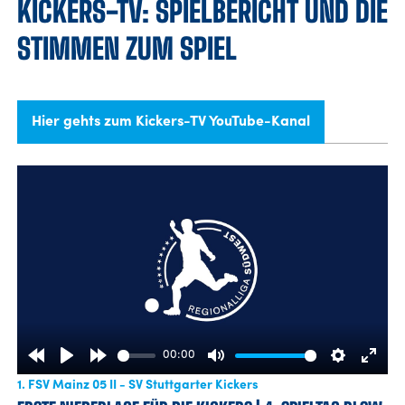
KICKERS-TV: SPIELBERICHT UND DIE
STIMMEN ZUM SPIEL
Hier gehts zum Kickers-TV YouTube-Kanal
00:00
Rewind
Play
Forward
Mute
Settings
Enter
1. FSV Mainz 05 II - SV Stuttgarter Kickers
10s
10s
fulls