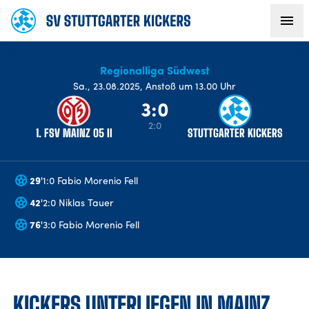
Regionalliga Südwest
AKTUELLES
Sa
.,
23.08.2025
,
Anstoß um 13.00 Uhr
3:0
TEAM
2:0
1. FSV MAINZ 05 II
STUTTGARTER KICKERS
VEREIN
29
'
1:0 Fabio Morenio Fell
FANS
42
'
2:0 Niklas Tauer
76
'
3:0 Fabio Morenio Fell
NACHWUCHS
BUSINESS
KICKERS UNTERLIEGEN IN MAINZ