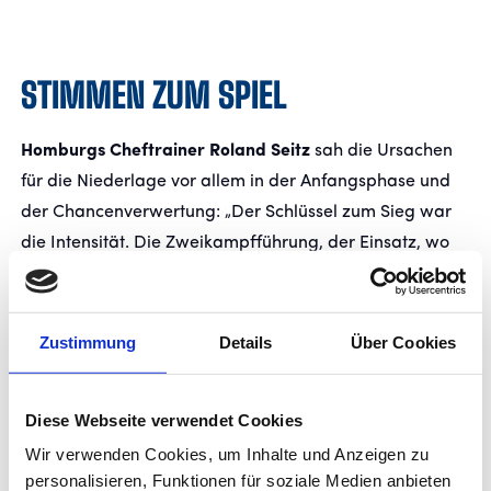
STIMMEN ZUM SPIEL
Homburgs Cheftrainer Roland Seitz
sah die Ursachen
für die Niederlage vor allem in der Anfangsphase und
der Chancenverwertung: „Der Schlüssel zum Sieg war
die Intensität. Die Zweikampfführung, der Einsatz, wo
die Kickers uns in diesem Spiel einfach voraus waren.
Sie haben uns sehr beschäftigt und uns wenig Ruhe
gegeben. Das frühe Führungstor hat uns zu schaffen
Zustimmung
Details
Über Cookies
gemacht. Wir hatten unsere Möglichkeiten – auch
hundertprozentige – aber wenn du die nicht nutzt,
Diese Webseite verwendet Cookies
kannst du so ein Spiel nicht gewinnen. Die
Wir verwenden Cookies, um Inhalte und Anzeigen zu
Anfangsphase mit dem Rückstand hat uns am Schluss
personalisieren, Funktionen für soziale Medien anbieten
gekillt.“