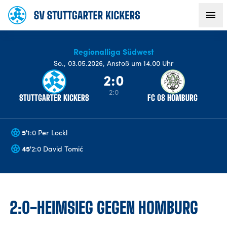
Regionalliga Südwest
AKTUELLES
So
.,
03.05.2026
,
Anstoß um 14.00 Uhr
2:0
TEAM
2:0
STUTTGARTER KICKERS
FC 08 HOMBURG
VEREIN
5
'
1:0 Per Lockl
FANS
45
'
2:0 David Tomić
NACHWUCHS
2:0-HEIMSIEG GEGEN HOMBURG
BUSINESS