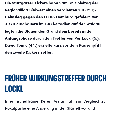
Die Stuttgarter Kickers haben am 32. Spieltag der
Regionalliga Südwest einen verdienten 2:0 (2:0)-
FANSHOP
Heimsieg gegen den FC 08 Homburg gefeiert. Vor
3.770 Zuschauern im GAZi-Stadion auf der Waldau
TICKETS
legten die Blauen den Grundstein bereits in der
Anfangsphase durch den Treffer von Per Lockl (5.).
KONTAKT
David Tomić (44.) erzielte kurz vor dem Pausenpfiff
den zweite Kickerstreffer.
Präsentiert von
FRÜHER WIRKUNGSTREFFER DURCH
LOCKL
Interimscheftrainer Kerem Arslan nahm im Vergleich zur
Pokalpartie eine Änderung in der Startelf vor und