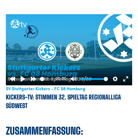
00:00
Rewind
Play
Forward
Mute
Settings
Enter
SV Stuttgarter Kickers - FC 08 Homburg
10s
10s
fulls
KICKERS-TV: STIMMEN 32. SPIELTAG REGIONALLIGA
SÜDWEST
ZUSAMMENFASSUNG: