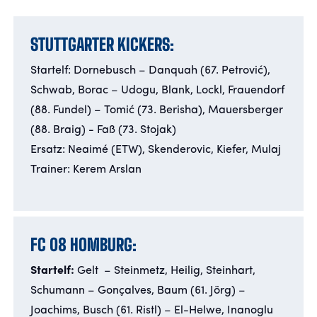
STUTTGARTER KICKERS:
Startelf: Dornebusch – Danquah (67. Petrović),
Schwab, Borac – Udogu, Blank, Lockl, Frauendorf
(88. Fundel) – Tomić (73. Berisha), Mauersberger
(88. Braig) - Faß (73. Stojak)
Ersatz: Neaimé (ETW), Skenderovic, Kiefer, Mulaj
Trainer: Kerem Arslan
FC 08 HOMBURG:
Startelf:
Gelt – Steinmetz, Heilig, Steinhart,
Schumann – Gonçalves, Baum (61. Jörg) –
Joachims, Busch (61. Ristl) – El-Helwe, Inanoglu