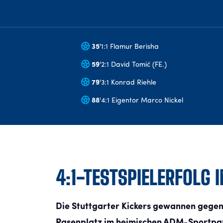
35
'
1:1 Flamur Berisha
59
'
2:1 David Tomić (FE.)
79
'
3:1 Konrad Riehle
88
'
4:1 Eigentor Marco Nickel
4:1-TESTSPIELERFOLG
Die Stuttgarter Kickers gewannen gegen
Rasenplatz im heimischen ADM-Sportpark 