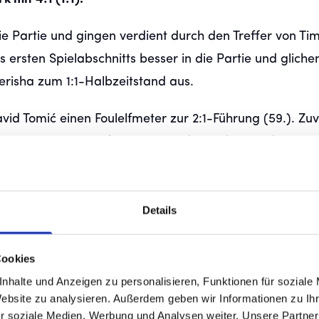
 Partie und gingen verdient durch den Treffer von Timo
 ersten Spielabschnitts besser in die Partie und glich
erisha zum 1:1-Halbzeitstand aus.
d Tomić einen Foulelfmeter zur 2:1-Führung (59.). Zuv
raig (56.) vom Punkt jeweils an den Torhütern der Unte
 Degerlocher die Partie und erhöhten folgerichtig durch
9.). Kurz vor dem Spielende traf Marco Nickel nach ei
hen zum 4:1-Endstand auf der Waldau (88.).
Details
Cookies
nhalte und Anzeigen zu personalisieren, Funktionen für soziale
Website zu analysieren. Außerdem geben wir Informationen zu I
r soziale Medien, Werbung und Analysen weiter. Unsere Partner