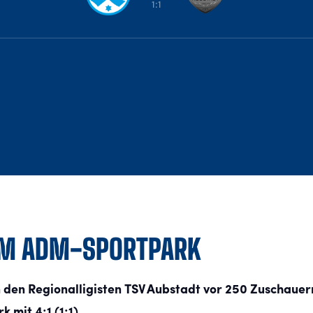
1:1
 IM ADM-SPORTPARK
 den Regionalligisten TSV Aubstadt vor 250 Zuschaue
mit 4:1 (1:1).