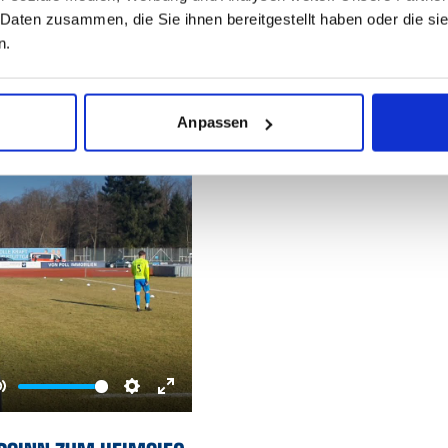
 Daten zusammen, die Sie ihnen bereitgestellt haben oder die s
ZUM SPIEL
n.
Anpassen
Mute
Settings
Enter
fullscreen