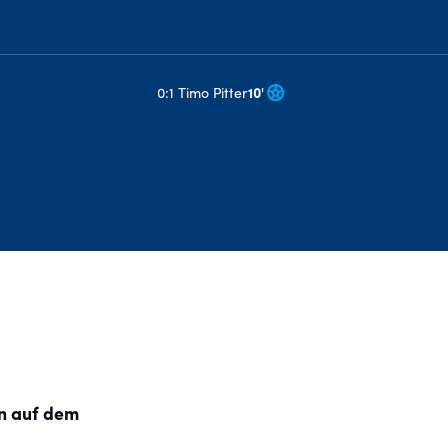
0:1 Timo Pitter
10
'
rn auf dem