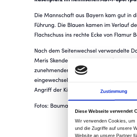
Die Mannschaft aus Bayern kam gut in die
Führung. Die Blauen kamen im Verlauf des
Flachschuss ins rechte Ecke von Flamur B
Nach dem Seitenwechsel verwandelte Davi
Meris Skenderovic (24.) als auch David B
zunehmender Spielzeit kontrollierten die
eingewechselten Konrad Riehle auf 3:1 (7
Angriff der Kickers in die eigenen Masc
Zustimmung
Fotos: Baumann
Diese Webseite verwendet 
Wir verwenden Cookies, um I
und die Zugriffe auf unsere 
Website an unsere Partner fü