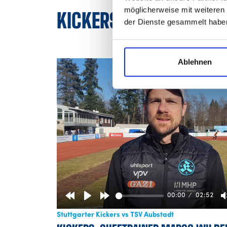
möglicherweise mit weiteren
KICKERS-TV: STIMME 
der Dienste gesammelt habe
Ablehnen
00:00
02:52
Rewind
Play
Forward
Stuttgarter Kickers vs TSV Aubstadt
10s
10s