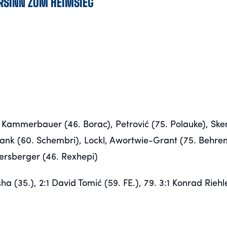
RSINN ZUM HEIMSIEG
Kammerbauer (46. Borac), Petrović (75. Polauke), Ske
 Blank (60. Schembri), Lockl, Awortwie-Grant (75. Behren
uersberger (46. Rexhepi)
sha (35.), 2:1 David Tomić (59. FE.), 79. 3:1 Konrad Riehle