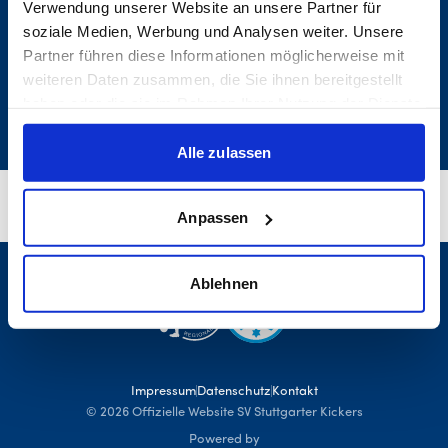
Verwendung unserer Website an unsere Partner für
FANS
soziale Medien, Werbung und Analysen weiter. Unsere
Partner führen diese Informationen möglicherweise mit
FANSHOP
weiteren Daten zusammen, die Sie ihnen bereitgestellt
NACHWUCHS
haben oder die sie im Rahmen Ihrer Nutzung der Dienste
TICKETS
gesammelt haben.
Alle zulassen
KONTAKT
Anpassen
Präsentiert von
Ablehnen
Impressum
Datenschutz
Kontakt
©
2026
Offizielle Website SV Stuttgarter Kickers
Powered by