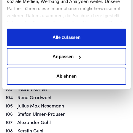
soziale Medien, Werbung und Analysen weiter. Unsere
93 Ralf Scheltzke
Partner führen diese Informationen möglicherweise mit
94 Gerald Mannsdörfer
weiteren Daten zusammen, die Sie ihnen bereitgestellt
haben oder die sie im Rahmen Ihrer Nutzung der Dienste
95 Dieter Steinle
gesammelt haben.
96 Thomas Rippler
Alle zulassen
97 Thomas Eberwein
98 Mathias Stickel
99 Frank Riedel
Anpassen
100 Pia-Mareike Riedel
101 Andreas Schönberger
Ablehnen
102 Dr. Andreas Striegel
103 Martin Körner
104 Rene Gradwohl
105 Julius Max Nesemann
106 Stefan Ulmer-Prauser
107 Alexander Guhl
108 Kerstin Guhl