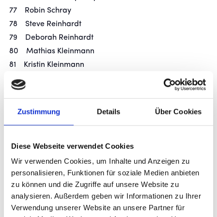
77 Robin Schray
78 Steve Reinhardt
79 Deborah Reinhardt
80 Mathias Kleinmann
81 Kristin Kleinmann
82 Steffen Müller
83 Friedrich Klett
84 Heike Klett
Zustimmung
Details
Über Cookies
85 Gunnar Erbe
86 Timo Schlotz
Diese Webseite verwendet Cookies
87 Nick Rackel
88 André Jäger
Wir verwenden Cookies, um Inhalte und Anzeigen zu
personalisieren, Funktionen für soziale Medien anbieten
89 Hans-Dieter Trotter
zu können und die Zugriffe auf unsere Website zu
90 Josephine Manz
analysieren. Außerdem geben wir Informationen zu Ihrer
91 Tobias Burger
Verwendung unserer Website an unsere Partner für
92 Heinz Munder