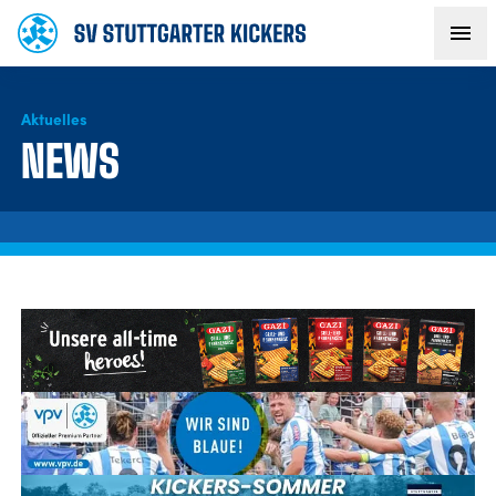
Aktuelles
AKTUELLES
NEWS
TEAM
VEREIN
FANS
NACHWUCHS
BUSINESS