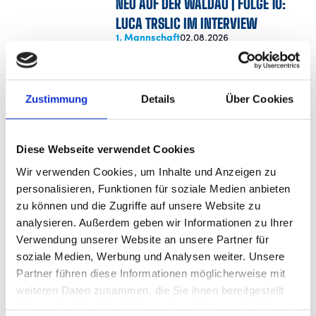
NEU AUF DER WALDAU | FOLGE 10:
LUCA TRSLIC IM INTERVIEW
1. Mannschaft
02.08.2026
NEU AUF DER WALDAU | FOLGE 9:
BEN-LUCA FISHER IM INTERVIEW
Zustimmung
Details
Über Cookies
1. Mannschaft
02.08.2026
NEU AUF DER WALDAU | FOLGE 8:
Diese Webseite verwendet Cookies
CHRISTOPH MEISTER IM INTERVIEW
Wir verwenden Cookies, um Inhalte und Anzeigen zu
1. Mannschaft
02.08.2026
personalisieren, Funktionen für soziale Medien anbieten
FÖRDERKREIS UNTERSTÜTZT
zu können und die Zugriffe auf unsere Website zu
NACHWUCHSARBEIT DER
analysieren. Außerdem geben wir Informationen zu Ihrer
Verwendung unserer Website an unsere Partner für
STUTTGARTER KICKERS
soziale Medien, Werbung und Analysen weiter. Unsere
Nachwuchs
01.08.2026
Partner führen diese Informationen möglicherweise mit
WFV-POKAL: KICKERS TREFFEN IN 3.
weiteren Daten zusammen, die Sie ihnen bereitgestellt
RUNDE AUF DEN FC ROTTENBURG
haben oder die sie im Rahmen Ihrer Nutzung der Dienste