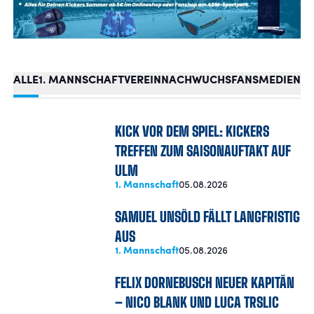
FANSHOP
TICKETS
ALLE
1. MANNSCHAFT
VEREIN
NACHWUCHS
FANS
MEDIEN
BU
KONTAKT
KICK VOR DEM SPIEL: KICKERS
TREFFEN ZUM SAISONAUFTAKT AUF
Präsentiert von
ULM
1. Mannschaft
05.08.2026
SAMUEL UNSÖLD FÄLLT LANGFRISTIG
AUS
1. Mannschaft
05.08.2026
FELIX DORNEBUSCH NEUER KAPITÄN
– NICO BLANK UND LUCA TRSLIC