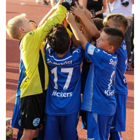
FANSHOP
TICKETS
KONTAKT
Präsentiert von