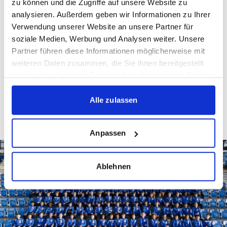
zu können und die Zugriffe auf unsere Website zu
ORGANIGRAMM
analysieren. Außerdem geben wir Informationen zu Ihrer
NACHWUCHSLEISTUNGSZENTRUM
Verwendung unserer Website an unsere Partner für
soziale Medien, Werbung und Analysen weiter. Unsere
Partner führen diese Informationen möglicherweise mit
weiteren Daten zusammen, die Sie ihnen bereitgestellt
haben oder die sie im Rahmen Ihrer Nutzung der Dienste
Organigramm Kickers-
gesammelt haben.
Nachwuchsleistungszentrum (Stand Juli 2026)
Alle zulassen
Anpassen
Ablehnen