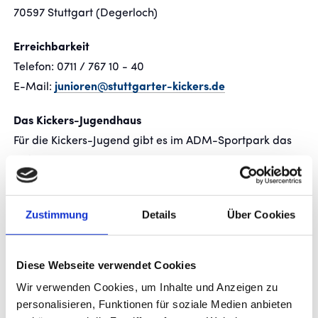
70597 Stuttgart (Degerloch)
Erreichbarkeit
Telefon: 0711 / 767 10 - 40
E-Mail:
junioren@stuttgarter-kickers.de
Das Kickers-Jugendhaus
Für die Kickers-Jugend gibt es im ADM-Sportpark das
Kickers-Jugendhaus. Das Jugendhaus befindet neben
den Kabinen und ist der Anlaufpunkt für die Kickers-
Jugend. Hier befindet sich das Büro für die NLZ-Leitung
Zustimmung
Details
Über Cookies
und das Orga-Team und ein großer Aufenthaltsraum
mit kleiner Küche, Beamer, TV und Video für
Mannschaftsbesprechungen und Videoanalyse.
Diese Webseite verwendet Cookies
Wir verwenden Cookies, um Inhalte und Anzeigen zu
personalisieren, Funktionen für soziale Medien anbieten