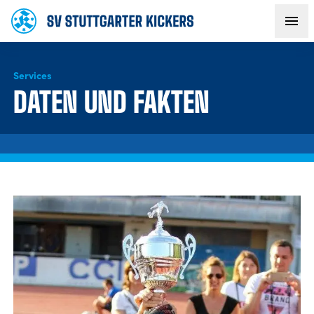
Services
AKTUELLES
DATEN UND FAKTEN
TEAM
VEREIN
FANS
NACHWUCHS
BUSINESS