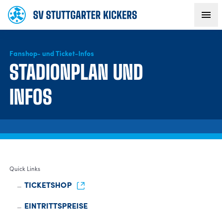
Fanshop- und Ticket-Infos
AKTUELLES
STADIONPLAN UND
TEAM
INFOS
VEREIN
FANS
Quick Links
NACHWUCHS
TICKETSHOP
EINTRITTSPREISE
BUSINESS