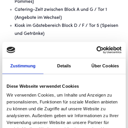
Pommes)
Catering-Zelt zwischen Block A und G / Tor 1
(Angebote im Wechsel)
Kiosk im Gästebereich Block D / F / Tor 5 (Speisen
und Getränke)
GETRÄNKE ANGEBOT:
Bier Schwaben Bräu | 0,5 Liter 5,00 Euro // 1,0 Liter
Zustimmung
Details
Über Cookies
9,00 Euro
Radler | 0,5 Liter 5,00 Euro // 1,0 Liter 9,00 Euro
alkoholfreies Bier Dinkelacker | 0,5 Liter 5,00 Euro
Diese Webseite verwendet Cookies
// 1,0 Liter 9,00 Euro
Wir verwenden Cookies, um Inhalte und Anzeigen zu
Afri Cola / Afri Cola zuckerfrei | 0,5 Liter 5,00 Euro
personalisieren, Funktionen für soziale Medien anbieten
// 1,0 Liter 9,00 Euro
zu können und die Zugriffe auf unsere Website zu
Bluna Orange | 0,5 Liter 5,00 Euro // 1,0 Liter 9,00
analysieren. Außerdem geben wir Informationen zu Ihrer
Euro
Verwendung unserer Website an unsere Partner für