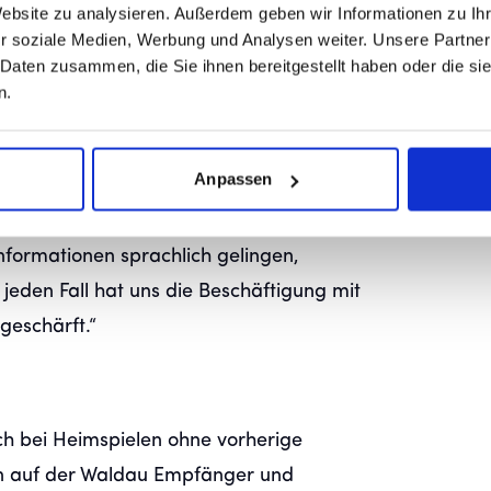
Website zu analysieren. Außerdem geben wir Informationen zu I
r soziale Medien, Werbung und Analysen weiter. Unsere Partner
hren mit großem ehrenamtlichem
 Daten zusammen, die Sie ihnen bereitgestellt haben oder die s
ägt, hat die Livereportage technisch
n.
hbehinderte Zuhörerinnen und Zuhörer
adio erklärt: „Wir haben verstanden,
Anpassen
ge ankommt. Zu wissen, wo gerade der Ball
gen und Bilder im Kopf entstehen zu lassen,
nformationen sprachlich gelingen,
f jeden Fall hat uns die Beschäftigung mit
 geschärft.“
ch bei Heimspielen ohne vorherige
 auf der Waldau Empfänger und