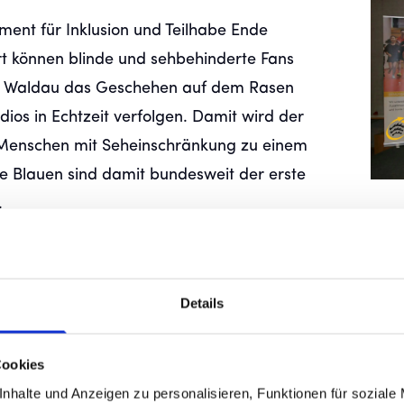
ment für Inklusion und Teilhabe Ende
t können blinde und sehbehinderte Fans
er Waldau das Geschehen auf dem Rasen
ios in Echtzeit verfolgen. Damit wird der
 Menschen mit Seheinschränkung zu einem
Die Blauen sind damit bundesweit der erste
t.
ester Bestandteil unserer Vereinsidentität.
gig von ihren individuellen
Details
lie sein und die besondere Atmosphäre auf
ers-Geschäftsführer Matthias Becher. „Das
Cookies
 dafür, wie wir unsere CSR-Strategie ‚Kein
nhalte und Anzeigen zu personalisieren, Funktionen für soziale