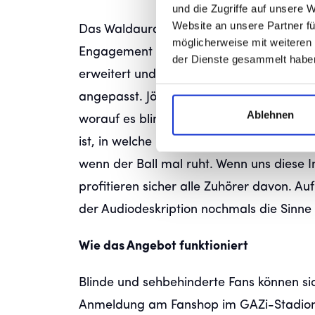
und die Zugriffe auf unsere 
Website an unsere Partner fü
Das Waldauradio, das seit über zehn Ja
möglicherweise mit weiteren
Engagement die Spiele der Blauen übertr
der Dienste gesammelt habe
erweitert und speziell für blinde und se
angepasst. Jörg Schwerteck vom Waldaur
Ablehnen
worauf es blinden Fans bei der Reporta
ist, in welche Richtung Spieler sich bewe
wenn der Ball mal ruht. Wenn uns diese I
profitieren sicher alle Zuhörer davon. Au
der Audiodeskription nochmals die Sinne
Wie das Angebot funktioniert
Blinde und sehbehinderte Fans können si
Anmeldung am Fanshop im GAZi-Stadion