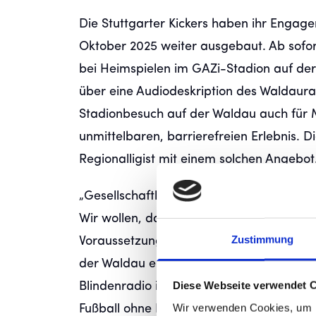
Die Stuttgarter Kickers haben ihr Engage
Oktober 2025 weiter ausgebaut. Ab sofor
bei Heimspielen im GAZi-Stadion auf d
über eine Audiodeskription des Waldaurad
Stadionbesuch auf der Waldau auch für
unmittelbaren, barrierefreien Erlebnis. 
Regionalligist mit einem solchen Angebo
„Gesellschaftliche Verantwortung ist ein f
Wir wollen, dass alle Menschen – unabhän
Zustimmung
Voraussetzungen – Teil der Kickers-Fami
der Waldau erleben können“, betont Kick
Diese Webseite verwendet 
Blindenradio ist ein wunderbares Beispiel
Wir verwenden Cookies, um I
Fußball ohne Herz‘ mit Leben füllen.“