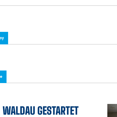
ay
re
R WALDAU GESTARTET