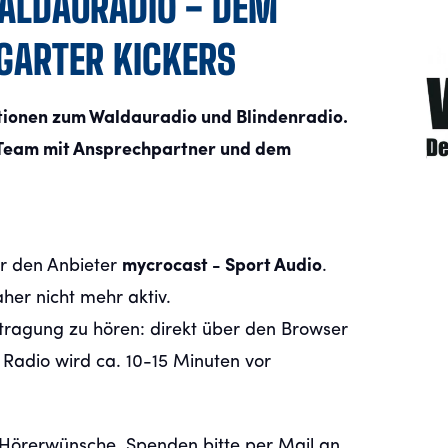
LDAURADIO - DEM
GARTER KICKERS
mationen zum Waldauradio und Blindenradio.
s Team mit Ansprechpartner und dem
r den Anbieter
mycrocast - Sport Audio
.
her nicht mehr aktiv.
rtragung zu hören: direkt über den Browser
 Radio wird ca. 10-15 Minuten vor
, Hörerwünsche, Spenden bitte per Mail an