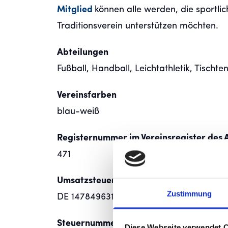
Mitglied
können alle werden, die sportl
Traditionsverein unterstützen möchten.
Abteilungen
Fußball, Handball, Leichtathletik, Tischten
Vereinsfarben
blau-weiß
Registernummer im Vereinsregister des 
471
Umsatzsteueridentifikationsnummer
Zustimmung
DE 147849631
Steuernummer
Diese Webseite verwendet 