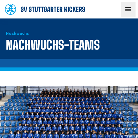
Nachwuchs
AKTUELLES
NACHWUCHS-TEAMS
TEAM
VEREIN
FANS
NACHWUCHS
BUSINESS