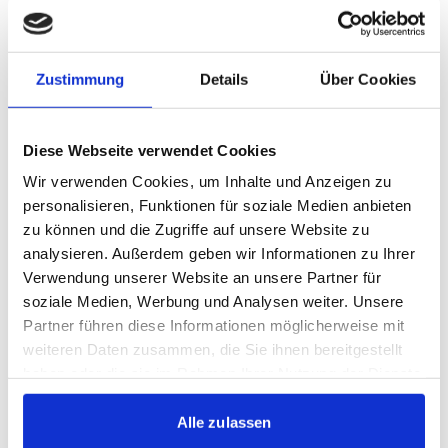
TEAMS IM ÜBERBLICK:
Nachwuchs-Teams
Zustimmung
Details
Über Cookies
U19-JUNIOREN
Nachwuchs-Teams
Diese Webseite verwendet Cookies
U17-JUNIOREN
Wir verwenden Cookies, um Inhalte und Anzeigen zu
personalisieren, Funktionen für soziale Medien anbieten
Nachwuchs-Teams
zu können und die Zugriffe auf unsere Website zu
U16-JUNIOREN
analysieren. Außerdem geben wir Informationen zu Ihrer
Verwendung unserer Website an unsere Partner für
Nachwuchs-Teams
soziale Medien, Werbung und Analysen weiter. Unsere
U15-JUNIOREN
Partner führen diese Informationen möglicherweise mit
weiteren Daten zusammen, die Sie ihnen bereitgestellt
Nachwuchs-Teams
haben oder die sie im Rahmen Ihrer Nutzung der Dienste
U14-JUNIOREN
gesammelt haben.
Alle zulassen
Nachwuchs-Teams