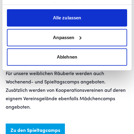
haben oder die sie im Rahmen Ihrer Nutzung der Dienste
Herbst, Winter, Ostern, Pfingsten) angeboten.
gesammelt haben.
Alle zulassen
Die Camps starten täglich um 10 Uhr und enden um 16
Uhr. Nach einer Trainingseinheit am Morgen gibt es eine
gemeinsame Mittagspause mit Mittagessen. Danach
Anpassen
wird die zweite Trainingseinheit des Tages absolviert.
Ablehnen
Für unsere weiblichen Räuberle werden auch
Wochenend- und Spieltagscamps angeboten.
Zusätzlich werden von Kooperationsvereinen auf deren
eignem Vereinsgelände ebenfalls Mädchencamps
angeboten.
Zu den Spieltagcamps