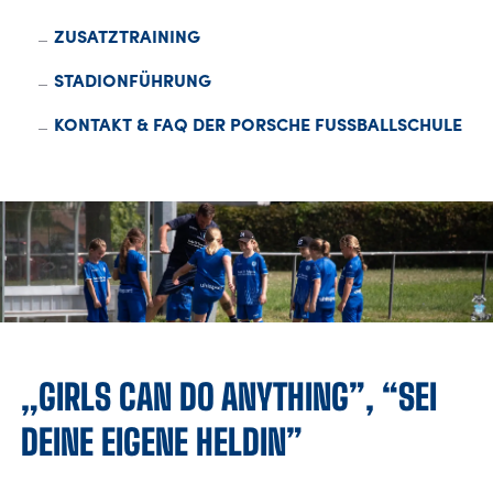
ZUSATZTRAINING
FANSHOP
STADIONFÜHRUNG
TICKETS
KONTAKT & FAQ DER PORSCHE FUSSBALLSCHULE
KONTAKT
Präsentiert von
„GIRLS CAN DO ANYTHING”, “SEI
DEINE EIGENE HELDIN”