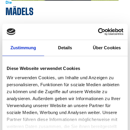
Die
MÄDELS
Um unsere weiblichen Räuberle individueller fördern zu
können, bieten wir Camps nur für Mädels an. Jedes
fußballbegeisterte Mädchen im Alter von 6 bis 14 Jahren
Zustimmung
Details
Über Cookies
hat die Chance einmal wie Profis zu trainieren.
Das Ziel der Camps ist es „Spaß und Entwicklung“ zu
Diese Webseite verwendet Cookies
vereinen. Hier spielt es keine Rolle, ob du Fußballneuling
Wir verwenden Cookies, um Inhalte und Anzeigen zu
bist oder bereits in einem Verein spielst. Jede Spielerin
personalisieren, Funktionen für soziale Medien anbieten
ist bei uns willkommen. Durch unser systematisches
zu können und die Zugriffe auf unsere Website zu
Ausbildungskonzept und unseren qualifizierten
analysieren. Außerdem geben wir Informationen zu Ihrer
Verwendung unserer Website an unsere Partner für
Trainer/innen profitieren alle Räuberle gleichermaßen
soziale Medien, Werbung und Analysen weiter. Unsere
von unseren Trainingsangeboten.
Partner führen diese Informationen möglicherweise mit
weiteren Daten zusammen, die Sie ihnen bereitgestellt
Feriencamps werden in allen Schulferien (Sommer,