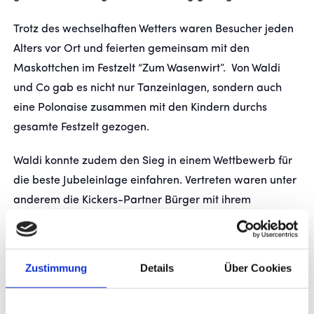
Trotz des wechselhaften Wetters waren Besucher jeden
FANSHOP
Alters vor Ort und feierten gemeinsam mit den
Maskottchen im Festzelt “Zum Wasenwirt”. Von Waldi
TICKETS
und Co gab es nicht nur Tanzeinlagen, sondern auch
eine Polonaise zusammen mit den Kindern durchs
KONTAKT
gesamte Festzelt gezogen.
Präsentiert von
Waldi konnte zudem den Sieg in einem Wettbewerb für
die beste Jubeleinlage einfahren. Vertreten waren unter
anderem die Kickers-Partner Bürger mit ihrem
Maskottchen Erwin, Volksbank Stuttgart mit Spacy und
Tripstrill mit Hugo Müller. Aber auch die Stuttgarter
SWR-Legenden Äffle & Pferdle, sowie Paule vom FCH
Zustimmung
Details
Über Cookies
Heidenheim und Ferdinand von den Stuttgarter Rebels
feierten mit.