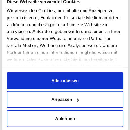
Diese Webseite verwendet Cookies
Vielen Dank an die Veranstalter und die vielen Fans, die
Wir verwenden Cookies, um Inhalte und Anzeigen zu
das Treffen unvergesslich gemacht haben.
personalisieren, Funktionen für soziale Medien anbieten
zu können und die Zugriffe auf unsere Website zu
analysieren. Außerdem geben wir Informationen zu Ihrer
Verwendung unserer Website an unsere Partner für
soziale Medien, Werbung und Analysen weiter. Unsere
Partner führen diese Informationen möglicherweise mit
WEITERE NEWS
weiteren Daten zusammen, die Sie ihnen bereitgestellt
haben oder die sie im Rahmen Ihrer Nutzung der Dienste
SAISONSTART DER U17 UND U19
gesammelt haben.
NACHWUCHS
07.08.2026
Alle zulassen
WICHTIGE HINWEISE ZUR ANREISE:
STUTTGARTER KICKERS – SSV ULM
Anpassen
1. MANNSCHAFT
07.08.2026
KICK VOR DEM SPIEL: KICKERS
Ablehnen
TREFFEN ZUM SAISONAUFTAKT AUF