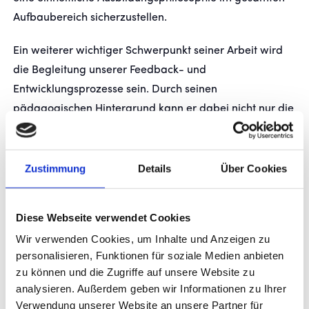
Aufbaubereich sicherzustellen.
Ein weiterer wichtiger Schwerpunkt seiner Arbeit wird
die Begleitung unserer Feedback- und
Entwicklungsprozesse sein. Durch seinen
pädagogischen Hintergrund kann er dabei nicht nur die
sportliche Entwicklung unserer Spieler im Blick behalten,
sondern auch schulische und persönliche Aspekte
gezielt berücksichtigen.
Zustimmung
Details
Über Cookies
Gemeinsam wollen wir weiterhin daran arbeiten, die
Diese Webseite verwendet Cookies
Fluktuation im Nachwuchsbereich weiter zu reduzieren,
Wir verwenden Cookies, um Inhalte und Anzeigen zu
unsere Spieler und Trainer langfristig an den Verein zu
personalisieren, Funktionen für soziale Medien anbieten
binden und ein Umfeld zu schaffen, in dem sich junge
zu können und die Zugriffe auf unsere Website zu
Menschen sportlich und persönlich optimal entwickeln
analysieren. Außerdem geben wir Informationen zu Ihrer
können.
Verwendung unserer Website an unsere Partner für