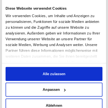
„Der Austausch mit unseren Fans ist ein wichtiger
Bestandteil unserer Vereinskultur. Der Fanstammtisch
Diese Webseite verwendet Cookies
bietet die ideale Gelegenheit, unseren neuen
Wir verwenden Cookies, um Inhalte und Anzeigen zu
Cheftrainer Holger Bachthaler kennenzulernen und
personalisieren, Funktionen für soziale Medien anbieten
zu können und die Zugriffe auf unsere Website zu
miteinander ins Gespräch zu kommen. Wir freuen uns
analysieren. Außerdem geben wir Informationen zu Ihrer
auf viele interessierte Kickers-Fans und einen offenen
Verwendung unserer Website an unsere Partner für
Dialog zum Start in die neue Saison“, so Lutz Siebrecht
soziale Medien, Werbung und Analysen weiter. Unsere
weiter.
Partner führen diese Informationen möglicherweise mit
weiteren Daten zusammen, die Sie ihnen bereitgestellt
Die Stuttgarter Kickers bitten um eine verbindliche
haben oder die sie im Rahmen Ihrer Nutzung der Dienste
Anmeldung bis Samstag, 27. Juni 2026, um 19:00 Uhr.
gesammelt haben.
Alle zulassen
Anmeldung Fanstammtisch
Anpassen
Ablehnen
Nach dem Trainingsauftakt warten auch die ersten