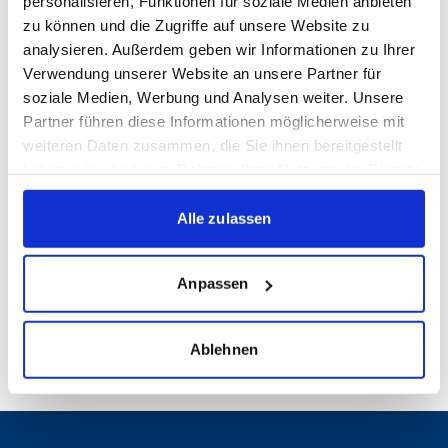
personalisieren, Funktionen für soziale Medien anbieten
zu können und die Zugriffe auf unsere Website zu
WEITERE NEWS
analysieren. Außerdem geben wir Informationen zu Ihrer
Verwendung unserer Website an unsere Partner für
KICK VOR DEM SPIEL: KICKERS
soziale Medien, Werbung und Analysen weiter. Unsere
TREFFEN ZUM SAISONAUFTAKT AUF
Partner führen diese Informationen möglicherweise mit
ULM
weiteren Daten zusammen, die Sie ihnen bereitgestellt
haben oder die sie im Rahmen Ihrer Nutzung der Dienste
1. MANNSCHAFT
05.08.2026
gesammelt haben.
SAMUEL UNSÖLD FÄLLT LANGFRISTIG
Alle zulassen
AUS
1. MANNSCHAFT
05.08.2026
Anpassen
NEU AUF DER WALDAU | FOLGE 13:
MALIK SAMA IM INTERVIEW
Ablehnen
1. MANNSCHAFT
04.08.2026