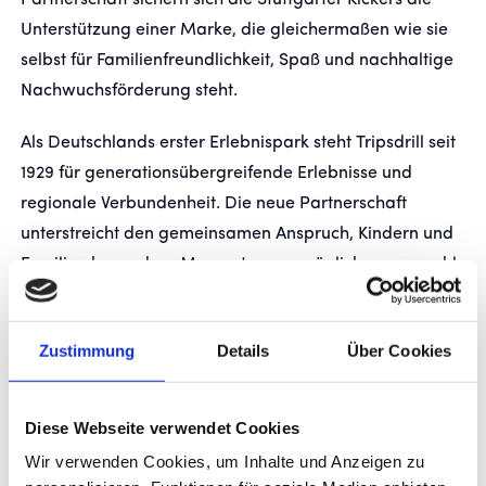
Partnerschaft sichern sich die Stuttgarter Kickers die
Unterstützung einer Marke, die gleichermaßen wie sie
selbst für Familienfreundlichkeit, Spaß und nachhaltige
FANSHOP
Nachwuchsförderung steht.
TICKETS
Als Deutschlands erster Erlebnispark steht Tripsdrill seit
KONTAKT
1929 für generationsübergreifende Erlebnisse und
regionale Verbundenheit. Die neue Partnerschaft
unterstreicht den gemeinsamen Anspruch, Kindern und
Präsentiert von
Familien besondere Momente zu ermöglichen – sowohl
auf dem Fußballplatz als auch in der Freizeit. Am
20.05.2026 wurden die Trikots der
Zustimmung
Details
Über Cookies
kleinen Räuberle veröffentlicht und leiten damit die
Partnerschaft offiziell ein.
Diese Webseite verwendet Cookies
Vielen Dank für das Vertrauen und die Unterstützung!
Wir verwenden Cookies, um Inhalte und Anzeigen zu