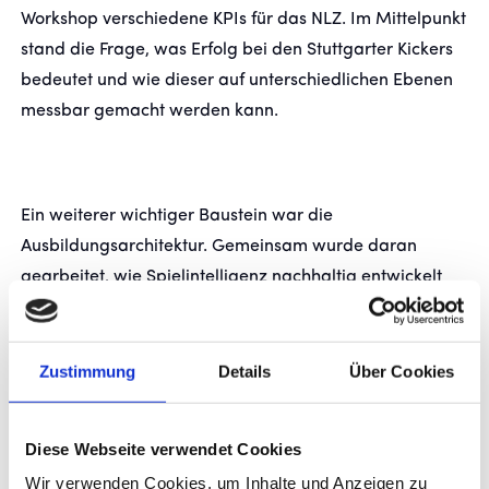
Workshop verschiedene KPIs für das NLZ. Im Mittelpunkt
stand die Frage, was Erfolg bei den Stuttgarter Kickers
bedeutet und wie dieser auf unterschiedlichen Ebenen
messbar gemacht werden kann.
Ein weiterer wichtiger Baustein war die
Ausbildungsarchitektur. Gemeinsam wurde daran
gearbeitet, wie Spielintelligenz nachhaltig entwickelt
werden kann. Dazu gehört auch eine einheitliche
Sprache auf dem Platz. Räume, Positionen und
Spielprinzipien sollen künftig noch klarer benannt
Zustimmung
Details
Über Cookies
werden, damit die Spieler über alle Altersstufen hinweg
Orientierung bekommen und unsere Spielphilosophie
Diese Webseite verwendet Cookies
besser verstehen. Wolfgang Geiger unterstützt das NLZ
Wir verwenden Cookies, um Inhalte und Anzeigen zu