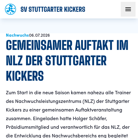
Nachwuchs
AKTUELLES
06.07.2026
GEMEINSAMER AUFTAKT IM
TEAM
NLZ DER STUTTGARTER
KICKERS
VEREIN
FANS
Zum Start in die neue Saison kamen nahezu alle Trainer
des Nachwuchsleistungszentrums (NLZ) der Stuttgarter
NACHWUCHS
Kickers zu einer gemeinsamen Auftaktveranstaltung
zusammen. Eingeladen hatte Holger Schäfer,
Präsidiumsmitglied und verantwortlich für das NLZ, der
BUSINESS
die Entwicklung des Nachwuchsbereichs eng begleitet