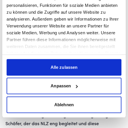
dabei in der Trainer- und Konzeptentwicklung.
personalisieren, Funktionen für soziale Medien anbieten
zu können und die Zugriffe auf unsere Website zu
analysieren. Außerdem geben wir Informationen zu Ihrer
Verwendung unserer Website an unsere Partner für
Thomas Christ, NLZ-Leiter der Stuttgarter Kickers, zog
soziale Medien, Werbung und Analysen weiter. Unsere
ein positives Fazit: „Das war eine richtig starke
Partner führen diese Informationen möglicherweise mit
Auftaktveranstaltung und ein sehr wertvoller Start in die
weiteren Daten zusammen, die Sie ihnen bereitgestellt
neue Saison. Man hat gespürt, wie viel Energie,
haben oder die sie im Rahmen Ihrer Nutzung der Dienste
gesammelt haben.
Offenheit und Identifikation in unserem
Alle zulassen
Trainerteam steckt. Besonders wichtig war uns, nicht nur
organisatorische Themen zu besprechen, sondern
gemeinsam an den nächsten Entwicklungsschritten
Anpassen
unseres NLZ zu arbeiten. Die Themen Individualisierung,
Ausbildungsarchitektur, gemeinsame Sprache und
Ablehnen
messbare Entwicklungsziele werden für unsere tägliche
Arbeit sehr wichtig sein. Ein großer Dank gilt Holger
Schäfer, der das NLZ eng begleitet und diese