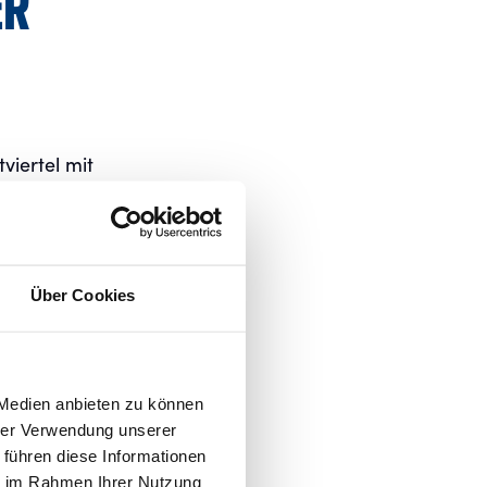
ER
viertel mit
neher-Platz
ingen am 04.
Über Cookies
 Sommer
 Medien anbieten zu können
hrer Verwendung unserer
ns und der
 führen diese Informationen
ie im Rahmen Ihrer Nutzung