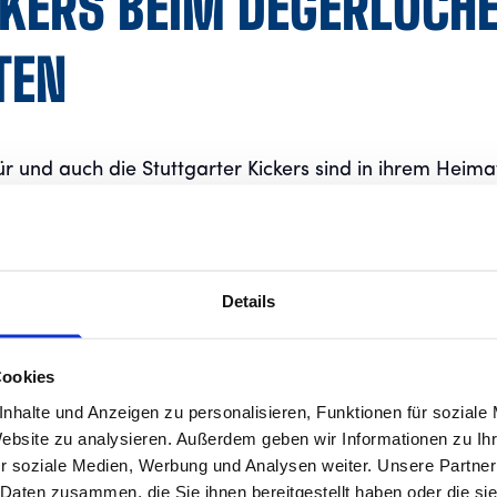
CKERS BEIM DEGERLOCH
TEN
 und auch die Stuttgarter Kickers sind in ihrem Heimat
uli 2026 lädt der GHV Degerloch rund um den Agnes-K
t: Nach unserem Testspiel gegen die Young Boys Reutl
Details
nen alle Kickers-Fans im Anschluss beim Degerlocher
eres Vereins live erleben. Ab 16:30 Uhr
Cookies
 Blank und Lukas Kiefer.
nhalte und Anzeigen zu personalisieren, Funktionen für soziale
Website zu analysieren. Außerdem geben wir Informationen zu I
onale Sportvereine wie der HTC, die Stuttgart Scorpio
r soziale Medien, Werbung und Analysen weiter. Unsere Partner
 Daten zusammen, die Sie ihnen bereitgestellt haben oder die s