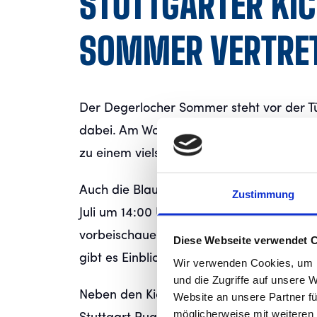
STUTTGARTER KI
SOMMER VERTRE
Der Degerlocher Sommer steht vor der Tür
dabei. Am Wochenende des 04. und 05. J
zu einem vielseitigen Festprogramm ein.
Auch die Blauen sind am Samstag vor Or
Zustimmung
Juli um 14:00 Uhr im ADM-Sportpark kön
vorbeischauen und bekannte Gesichter uns
Diese Webseite verwendet 
gibt es Einblicke und Interviews mit Nico
Wir verwenden Cookies, um I
und die Zugriffe auf unsere 
Neben den Kickers sind auch weitere regi
Website an unsere Partner fü
möglicherweise mit weiteren