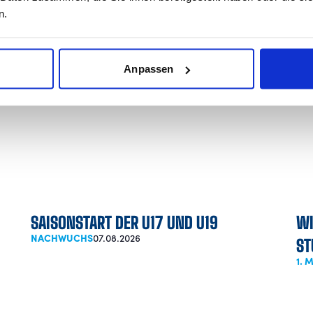
 wird das Programm durch verschiedene Aktionen des Ve
n.
dionsprecher Daniel Räuchle.
Anpassen
SAISONSTART DER U17 UND U19
WI
NACHWUCHS
07.08.2026
ST
1.