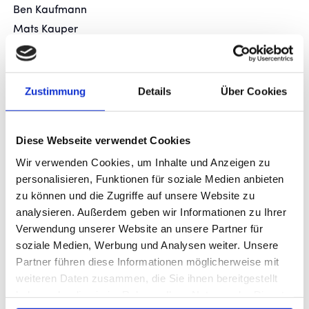
Ben Kaufmann
Mats Kauper
Linus Witt
Abwehr:
Zustimmung
Details
Über Cookies
Raffael Blind
Bastian Grossmann
Diese Webseite verwendet Cookies
Jonathan Kaufmann
Anik Krasniqui
Wir verwenden Cookies, um Inhalte und Anzeigen zu
personalisieren, Funktionen für soziale Medien anbieten
Stanley Winkler
zu können und die Zugriffe auf unsere Website zu
analysieren. Außerdem geben wir Informationen zu Ihrer
Mittelfeld:
Verwendung unserer Website an unsere Partner für
Sean Alkovic
soziale Medien, Werbung und Analysen weiter. Unsere
Adrian Belca
Partner führen diese Informationen möglicherweise mit
Abdarrahman Biltaev
weiteren Daten zusammen, die Sie ihnen bereitgestellt
Giuseppe Martorelli
haben oder die sie im Rahmen Ihrer Nutzung der Dienste
Ivano Stanic