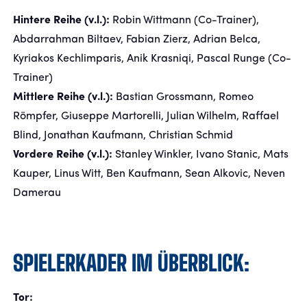
Hintere Reihe (v.l.):
Robin Wittmann (Co-Trainer),
Abdarrahman Biltaev, Fabian Zierz, Adrian Belca,
FANSHOP
Kyriakos Kechlimparis, Anik Krasniqi, Pascal Runge (Co-
TICKETS
Trainer)
Mittlere Reihe (v.l.):
Bastian Grossmann, Romeo
KONTAKT
Römpfer, Giuseppe Martorelli, Julian Wilhelm, Raffael
Blind, Jonathan Kaufmann, Christian Schmid
Präsentiert von
Vordere Reihe (v.l.):
Stanley Winkler, Ivano Stanic, Mats
Kauper, Linus Witt, Ben Kaufmann, Sean Alkovic, Neven
Damerau
SPIELERKADER IM ÜBERBLICK:
Tor: