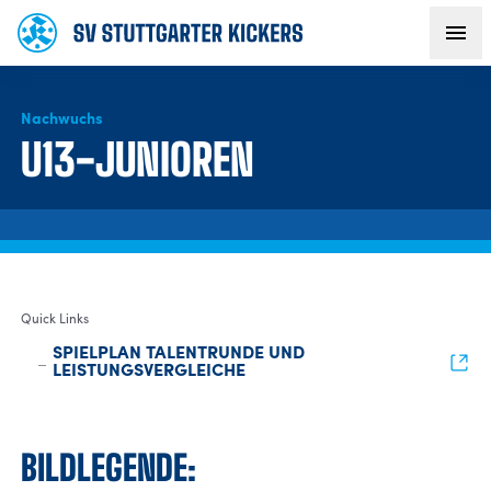
Nachwuchs
AKTUELLES
U13-JUNIOREN
TEAM
VEREIN
Quick Links
FANS
SPIELPLAN TALENTRUNDE UND
LEISTUNGSVERGLEICHE
NACHWUCHS
​BILDLEGENDE:
BUSINESS