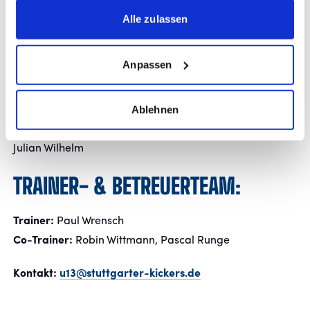
gesammelt haben.
Alle zulassen
Fabian Zierz
Angriff:
Anpassen
Neven Damerau
Kyriakos Kechlimparis
Ablehnen
Romeo Römpfer
Christian Schmid
Julian Wilhelm
TRAINER- & BETREUERTEAM:
Trainer:
Paul Wrensch
Co-Trainer:
Robin Wittmann, Pascal Runge
Kontakt:
u13@stuttgarter-kickers.de