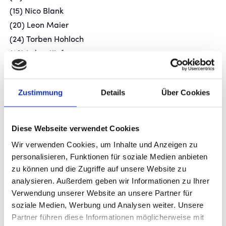
(15) Nico Blank
(20) Leon Maier
(24) Torben Hohloch
(28) Lukas Kiefer
Angriff:
Zustimmung
Details
Über Cookies
(7) Loris Maier
(10) Kevin Dicklhuber
(17) Konrad Riehle
Diese Webseite verwendet Cookies
(22) David Braig
Wir verwenden Cookies, um Inhalte und Anzeigen zu
(34) Halim Eroglu (Kader U19)
personalisieren, Funktionen für soziale Medien anbieten
(37) Flamur Berisha
zu können und die Zugriffe auf unsere Website zu
analysieren. Außerdem geben wir Informationen zu Ihrer
Verwendung unserer Website an unsere Partner für
soziale Medien, Werbung und Analysen weiter. Unsere
FUNKTIONSTEAM SAISON
Partner führen diese Informationen möglicherweise mit