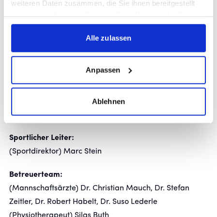
weiteren Daten zusammen, die Sie ihnen bereitgestellt
2022/23:
haben oder die sie im Rahmen Ihrer Nutzung der Dienste
gesammelt haben.
Trainerteam:
Alle zulassen
(Chef-Trainer) Mustafa Ünal
(Co-Trainer und Trainer U19) Yannick Dreyer
Anpassen
(Torwart-Trainer) Ümit Sahin
(Athletik-Trainer) Jonas Pavlakovic
Ablehnen
(Co-Trainer / Videoanalyst) Jakob Braun
(Co-Trainer) Julian Leist
Sportlicher Leiter:
(Sportdirektor) Marc Stein
Betreuerteam:
(Mannschaftsärzte) Dr. Christian Mauch, Dr. Stefan
Zeitler, Dr. Robert Habelt, Dr. Suso Lederle
(Physiotherapeut) Silas Buth