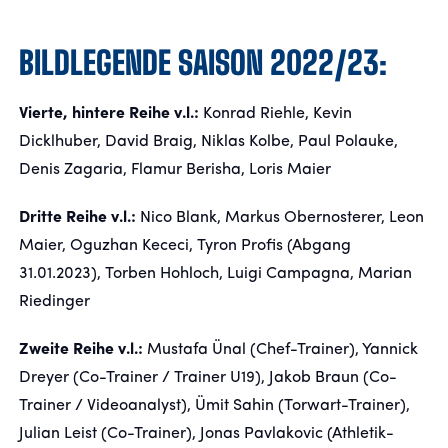
BILDLEGENDE SAISON 2022/23:
FANSHOP
TICKETS
Vierte, hintere Reihe v.l.:
Konrad Riehle, Kevin
Dicklhuber, David Braig, Niklas Kolbe, Paul Polauke,
KONTAKT
Denis Zagaria, Flamur Berisha, Loris Maier
Dritte Reihe v.l.:
Nico Blank, Markus Obernosterer, Leon
Präsentiert von
Maier, Oguzhan Kececi, Tyron Profis (Abgang
31.01.2023), Torben Hohloch, Luigi Campagna, Marian
Riedinger
Zweite Reihe v.l.:
Mustafa Ünal (Chef-Trainer), Yannick
Dreyer (Co-Trainer / Trainer U19), Jakob Braun (Co-
Trainer / Videoanalyst), Ümit Sahin (Torwart-Trainer),
Julian Leist (Co-Trainer), Jonas Pavlakovic (Athletik-