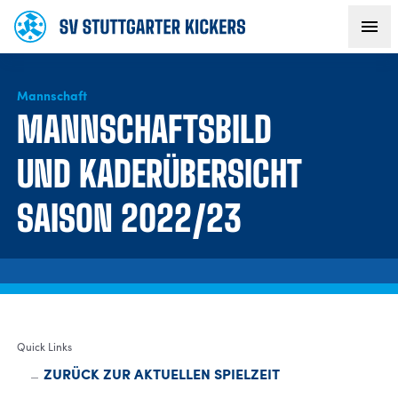
Mannschaft
AKTUELLES
MANNSCHAFTSBILD
TEAM
UND KADERÜBERSICHT
SAISON 2022/23
VEREIN
FANS
NACHWUCHS
Quick Links
BUSINESS
ZURÜCK ZUR AKTUELLEN SPIELZEIT