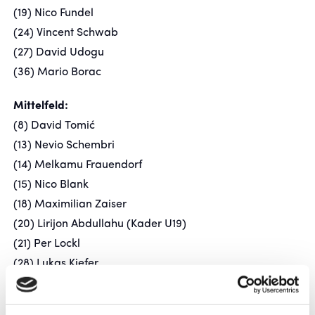
(19) Nico Fundel
(24) Vincent Schwab
(27) David Udogu
(36) Mario Borac
Mittelfeld:
(8) David Tomić
(13) Nevio Schembri
(14) Melkamu Frauendorf
(15) Nico Blank
(18) Maximilian Zaiser
(20) Lirijon Abdullahu (Kader U19)
(21) Per Lockl
(28) Lukas Kiefer
(37) Flamur Berisha
(38) Christian Mauersberger