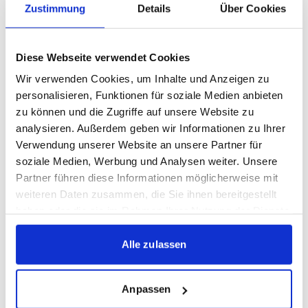
Zustimmung
Details
Über Cookies
Angriff:
(7) Meris Skenderović
Diese Webseite verwendet Cookies
(17) Marlon Faß
Wir verwenden Cookies, um Inhalte und Anzeigen zu
(22) David Braig
personalisieren, Funktionen für soziale Medien anbieten
(29) David Stojak
zu können und die Zugriffe auf unsere Website zu
(30) Abdoulie Mboob
analysieren. Außerdem geben wir Informationen zu Ihrer
(33) Samuel Unsöld
Verwendung unserer Website an unsere Partner für
soziale Medien, Werbung und Analysen weiter. Unsere
Partner führen diese Informationen möglicherweise mit
weiteren Daten zusammen, die Sie ihnen bereitgestellt
FUNKTIONSTEAM SAISON
haben oder die sie im Rahmen Ihrer Nutzung der Dienste
gesammelt haben.
2025/26:
Alle zulassen
Trainerteam:
Anpassen
(Chef-Trainer) Kerem Arslan