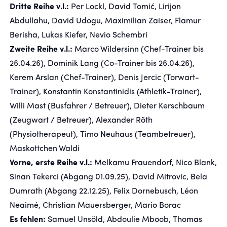
Dritte Reihe v.l.:
Per Lockl, David Tomić, Lirijon
Abdullahu, David Udogu, Maximilian Zaiser, Flamur
Berisha, Lukas Kiefer, Nevio Schembri
Zweite Reihe v.l.:
Marco Wildersinn (Chef-Trainer bis
26.04.26), Dominik Lang (Co-Trainer bis 26.04.26),
Kerem Arslan (Chef-Trainer), Denis Jercic (Torwart-
Trainer), Konstantin Konstantinidis (Athletik-Trainer),
Willi Mast (Busfahrer / Betreuer), Dieter Kerschbaum
(Zeugwart / Betreuer), Alexander Röth
(Physiotherapeut), Timo Neuhaus (Teambetreuer),
Maskottchen Waldi
Vorne, erste Reihe v.l.:
Melkamu Frauendorf, Nico Blank,
Sinan Tekerci (Abgang 01.09.25), David Mitrovic, Bela
Dumrath (Abgang 22.12.25), Felix Dornebusch, Léon
Neaimé, Christian Mauersberger, Mario Borac
Es fehlen:
Samuel Unsöld, Abdoulie Mboob, Thomas