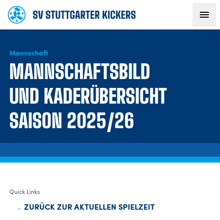
Mannschaft
AKTUELLES
MANNSCHAFTSBILD
TEAM
UND KADERÜBERSICHT
SAISON 2025/26
VEREIN
FANS
NACHWUCHS
Quick Links
BUSINESS
ZURÜCK ZUR AKTUELLEN SPIELZEIT