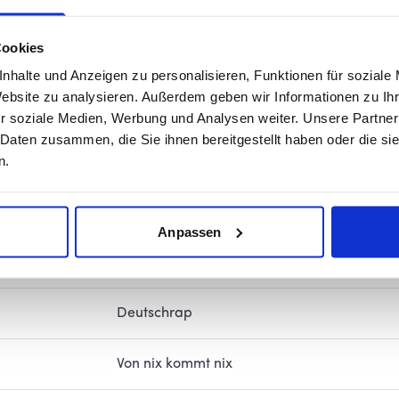
Alle anderen Sportarten, Kampfsport, mit
Cookies
Ruhig am Ball, Präsenz
nhalte und Anzeigen zu personalisieren, Funktionen für soziale
Website zu analysieren. Außerdem geben wir Informationen zu I
U19 wfv-Pokal Sieger 2023, Aufstieg in die
r soziale Medien, Werbung und Analysen weiter. Unsere Partner
 Daten zusammen, die Sie ihnen bereitgestellt haben oder die s
n.
 Leben tauschen?
Lionel Messi
Beten
Anpassen
Spaghetti von Oma / Trinke nur Wasser
Deutschrap
Von nix kommt nix