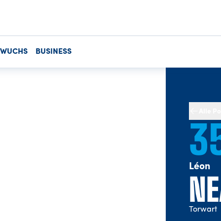
HWUCHS
BUSINESS
Alle Po
3
Léon
NE
Torwart