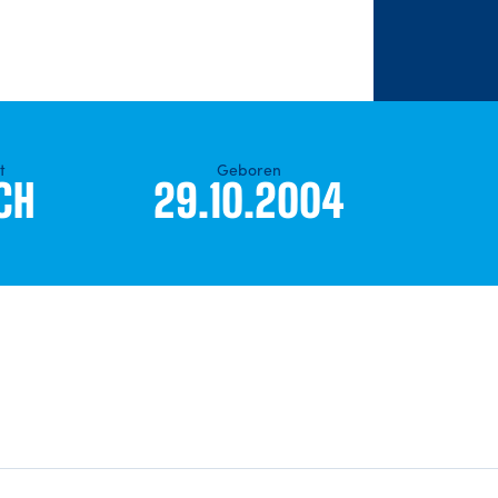
t
Geboren
CH
29.10.2004