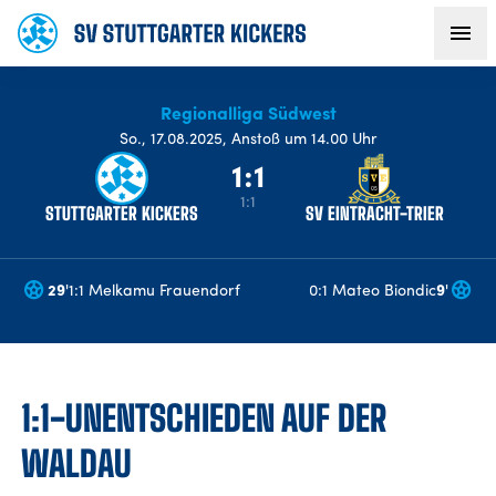
Regionalliga Südwest
AKTUELLES
So
.,
17.08.2025
,
Anstoß um 14.00 Uhr
1:1
TEAM
1:1
STUTTGARTER KICKERS
SV EINTRACHT-TRIER
VEREIN
29
'
1:1 Melkamu Frauendorf
0:1 Mateo Biondic
9
'
FANS
NACHWUCHS
1:1-UNENTSCHIEDEN AUF DER
WALDAU
BUSINESS