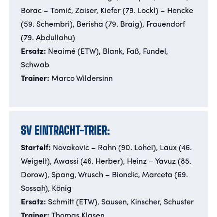
Borac – Tomić, Zaiser, Kiefer (79. Lockl) – Hencke
(59. Schembri), Berisha (79. Braig), Frauendorf
(79. Abdullahu)
Ersatz:
Neaimé (ETW), Blank, Faß, Fundel,
Schwab
Trainer:
Marco Wildersinn
SV EINTRACHT-TRIER:
Startelf:
Novakovic – Rahn (90. Lohei), Laux (46.
Weigelt), Awassi (46. Herber), Heinz – Yavuz (85.
Dorow), Spang, Wrusch – Biondic, Marceta (69.
Sossah), König
Ersatz:
Schmitt
(ETW), Sausen, Kinscher, Schuster
Trainer:
Thomas Klasen