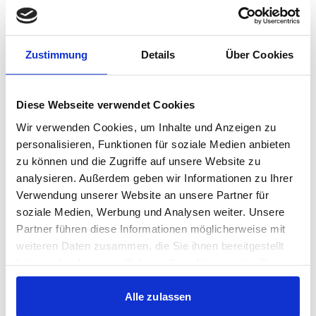
Stadtduell empfängt der Verbandsligist TSV Weilimdorf
die Blauen. Laut Rahmenspielplan ist die Begegnung für
den 3. September vorgesehen. Weitere Informationen
Zustimmung
Details
Über Cookies
folgen nach Abstimmung der beteiligten Vereine.
Fotos: Baumann
Diese Webseite verwendet Cookies
Wir verwenden Cookies, um Inhalte und Anzeigen zu
personalisieren, Funktionen für soziale Medien anbieten
zu können und die Zugriffe auf unsere Website zu
analysieren. Außerdem geben wir Informationen zu Ihrer
Verwendung unserer Website an unsere Partner für
KICKERS-TV: SPIELBERICHT UND DIE
soziale Medien, Werbung und Analysen weiter. Unsere
STIMMEN ZUM SPIEL
Partner führen diese Informationen möglicherweise mit
weiteren Daten zusammen, die Sie ihnen bereitgestellt
haben oder die sie im Rahmen Ihrer Nutzung der Dienste
gesammelt haben.
Hier gehts zum Kickers-TV YouTube-Kanal
Alle zulassen