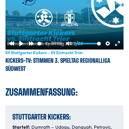
00:00
Rewind
Play
Forward
Mute
Settings
Enter
SV Stuttgarter Kickers - SV Eintracht Trier
10s
10s
fulls
KICKERS-TV: STIMMEN 3. SPIELTAG REGIONALLIGA
SÜDWEST
ZUSAMMENFASSUNG:
STUTTGARTER KICKERS:
Startelf:
Dumrath – Udogu, Danquah, Petrovic,