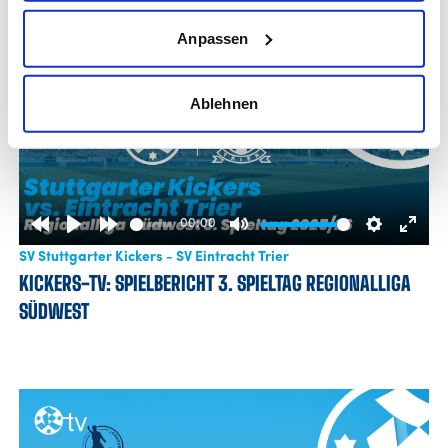
Anpassen
Ablehnen
00:00
Rewind
Play
Forward
Mute
Settings
Enter
SV Stuttgarter Kickers - SV Eintracht Trier
10s
10s
fulls
KICKERS-TV: SPIELBERICHT 3. SPIELTAG REGIONALLIGA
SÜDWEST