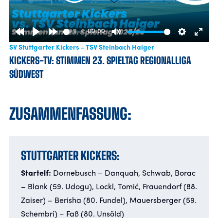
00:00
Rewind
Play
Forward
Mute
Settings
Enter
SV Stuttgarter Kickers - TSV Steinbach Haiger
10s
10s
fulls
KICKERS-TV: STIMMEN 23. SPIELTAG REGIONALLIGA
SÜDWEST
ZUSAMMENFASSUNG:
STUTTGARTER KICKERS:
Startelf:
Dornebusch – Danquah, Schwab, Borac
– Blank (59. Udogu), Lockl, Tomić, Frauendorf (88.
Zaiser) – Berisha (80. Fundel), Mauersberger (59.
Schembri) – Faß (80. Unsöld)