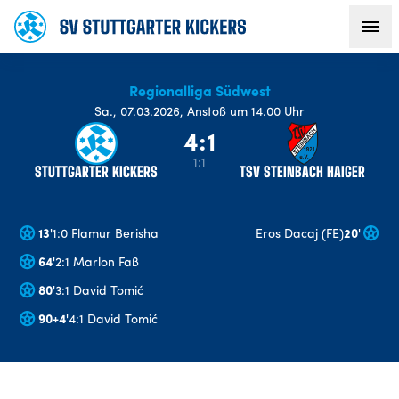
Regionalliga Südwest
AKTUELLES
Sa
.,
07.03.2026
,
Anstoß um 14.00 Uhr
4:1
TEAM
1:1
STUTTGARTER KICKERS
TSV STEINBACH HAIGER
VEREIN
13
'
1:0 Flamur Berisha
Eros Dacaj (FE)
20
'
FANS
64
'
2:1 Marlon Faß
80
'
3:1 David Tomić
NACHWUCHS
90+4
'
4:1 David Tomić
BUSINESS