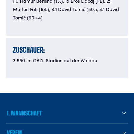
1:0 Flamur Berisha (13.), 1:1 Eros Dacaj (FE), 2:1
Marlon Faß (64.), 3:1 David Tomić (80.), 4:1 David
Tomić (90.+4)
ZUSCHAUER:
3.550 im GAZi-Stadion auf der Waldau
1. MANNSCHAFT
VEREIN