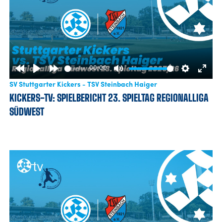
00:00
Rewind
Play
Forward
Mute
Settings
Enter
SV Stuttgarter Kickers - TSV Steinbach Haiger
10s
10s
fulls
KICKERS-TV: SPIELBERICHT 23. SPIELTAG REGIONALLIGA
SÜDWEST