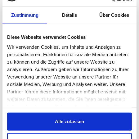
Er zeigte sich nach dem Spiel sehr zufrieden mit der
Zustimmung
Details
Über Cookies
Vorstellung seines Teams und hob besonders die
Intensität und Geschlossenheit hervor: „Es war eine
Diese Webseite verwendet Cookies
geschlossene Mannschaftsleistung, deren Basis sehr viel
Wir verwenden Cookies, um Inhalte und Anzeigen zu
Wille, sehr viel Energie und sehr viel Intensität gegen
personalisieren, Funktionen für soziale Medien anbieten
den Ball war“, erklärte Wildersinn nach dem Abpfiff.
zu können und die Zugriffe auf unsere Website zu
analysieren. Außerdem geben wir Informationen zu Ihrer
Vor allem das aggressive Pressing und die zahlreichen
Verwendung unserer Website an unsere Partner für
Ballgewinne haben seiner Mannschaft geholfen, immer
soziale Medien, Werbung und Analysen weiter. Unsere
wieder gefährlich zu werden. „Wir haben bis zur 94.
Partner führen diese Informationen möglicherweise mit
Minute hoch gepresst, den Gegner immer wieder unter
weiteren Daten zusammen, die Sie ihnen bereitgestellt
Druck gesetzt, Bälle gewonnen und waren präsent bei
haben oder die sie im Rahmen Ihrer Nutzung der Dienste
gesammelt haben.
den zweiten Bällen.“
Alle zulassen
Auch offensiv hat sein Team viele richtige
Entscheidungen getroffen: „Wir haben nach vorne