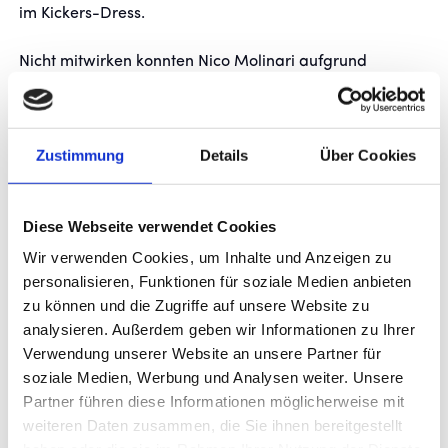
im Kickers-Dress.
Nicht mitwirken konnten Nico Molinari aufgrund
muskulärer Probleme sowie Sebastian Müller aus
privaten Gründen.
Zustimmung
Details
Über Cookies
Nach dem Schlusspfiff zog Cheftrainer Holger
Bachthaler ein positives Fazit: „Ich glaube, dass wir in
der ersten Halbzeit viele Dinge gut gemacht haben –
Diese Webseite verwendet Cookies
gegen den Ball, bei der Balleroberung, und wir haben
Wir verwenden Cookies, um Inhalte und Anzeigen zu
das eine oder andere Tor schön herausgespielt.
personalisieren, Funktionen für soziale Medien anbieten
zu können und die Zugriffe auf unsere Website zu
Darüber hinaus hatten wir noch ein, zwei gute
analysieren. Außerdem geben wir Informationen zu Ihrer
Möglichkeiten. Die Jungs haben alles auf dem Platz
Verwendung unserer Website an unsere Partner für
gelassen.
soziale Medien, Werbung und Analysen weiter. Unsere
Im zweiten Spielabschnitt hat man schon gespürt, dass
Partner führen diese Informationen möglicherweise mit
wir vielleicht nicht mehr ganz so konsequent in den
weiteren Daten zusammen, die Sie ihnen bereitgestellt
Abläufen waren. Aber ich habe der Mannschaft gerade