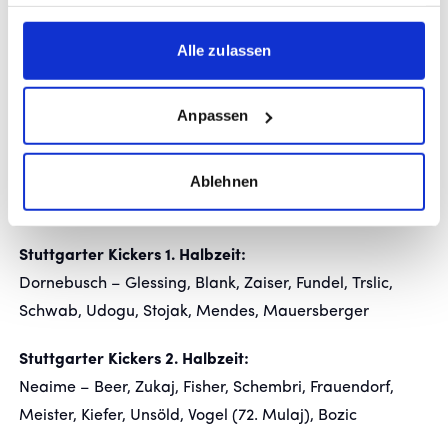
haben oder die sie im Rahmen Ihrer Nutzung der Dienste
gesammelt haben.
gesagt: Es gibt keinen Grund, unzufrieden zu sein. Wir
Alle zulassen
haben alle ein richtig gutes Trainingslager absolviert,
inhaltlich viel mitgenommen und insgesamt sehr intensiv
gearbeitet.“
Anpassen
Ablehnen
AUFSTELLUNG
Stuttgarter Kickers 1. Halbzeit:
Dornebusch – Glessing, Blank, Zaiser, Fundel, Trslic,
Schwab, Udogu, Stojak, Mendes, Mauersberger
Stuttgarter Kickers 2. Halbzeit:
Neaime – Beer, Zukaj, Fisher, Schembri, Frauendorf,
Meister, Kiefer, Unsöld, Vogel (72. Mulaj), Bozic