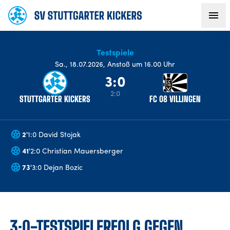
Testspiele
AKTUELLES
Sa
.,
18.07.2026
,
Anstoß um 16.00 Uhr
3:0
TEAM
2:0
STUTTGARTER KICKERS
FC 08 VILLINGEN
VEREIN
2
'
1:0 David Stojak
FANS
41
'
2:0 Christian Mauersberger
73
'
3:0 Dejan Bozic
NACHWUCHS
BUSINESS
3:0-TESTSPIELERFOLG GEGEN