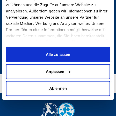
1. MANNSCHAFT
zu können und die Zugriffe auf unsere Website zu
analysieren. Außerdem geben wir Informationen zu Ihrer
FANSHOP
Verwendung unserer Website an unsere Partner für
VEREIN
soziale Medien, Werbung und Analysen weiter. Unsere
TICKETS
Partner führen diese Informationen möglicherweise mit
weiteren Daten zusammen, die Sie ihnen bereitgestellt
FANS
KONTAKT
haben oder die sie im Rahmen Ihrer Nutzung der Dienste
gesammelt haben.
NACHWUCHS
Alle zulassen
Präsentiert von
Anpassen
Ablehnen