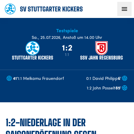
Testspiele
AKTUELLES
Sa
.,
25.07.2026
,
Anstoß um 14.00 Uhr
1:2
TEAM
1:1
STUTTGARTER KICKERS
SSV JAHN REGENSBURG
VEREIN
41
'
1:1 Melkamu Frauendorf
0:1 David Philipp
6
'
FANS
1:2 John Posselt
85
'
NACHWUCHS
1:2-NIEDERLAGE IN DER
BUSINESS