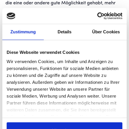
die eine oder andere gute Möglichkeit gehabt, mehr
wie ein Tor zu erzielen. Von daher war die erste Halbzeit
ein sehr sehr guter Test für uns.
In der zweiten Halbzeit hatten wir trotz der Wechsel
Zustimmung
Details
Über Cookies
gute Abläufe im Spiel gegen den Ball und waren dem
zweiten Tor näher als der Gegner. Deswegen ist es
schade hintenraus das Spiel zu verlieren. Aber das ist
Diese Webseite verwendet Cookies
kein Beinbruch. Wichtig war, heute nochmal alle Junge
Wir verwenden Cookies, um Inhalte und Anzeigen zu
soweit es ging zum Einsatz zu bringen. Und nochmal
personalisieren, Funktionen für soziale Medien anbieten
zu können und die Zugriffe auf unsere Website zu
wichtige Schlüsse aus diesem Spiel zu ziehen.“
analysieren. Außerdem geben wir Informationen zu Ihrer
Verwendung unserer Website an unsere Partner für
AUFSTELLUNG
soziale Medien, Werbung und Analysen weiter. Unsere
Partner führen diese Informationen möglicherweise mit
weiteren Daten zusammen, die Sie ihnen bereitgestellt
Stuttgarter Kickers 1. Halbzeit:
haben oder die sie im Rahmen Ihrer Nutzung der Dienste
Dornebusch – Zukaj, Fisher, Glessing, Müller,
gesammelt haben.
Frauendorf, Schwab, Trslic, Udogu, Bozic, Mauersberger