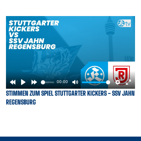
00:00
Rewind
Play
Forward
Mute
Settings
Enter
STIMMEN ZUM SPIEL STUTTGARTER KICKERS - SSV JAHN
10s
10s
fulls
REGENSBURG