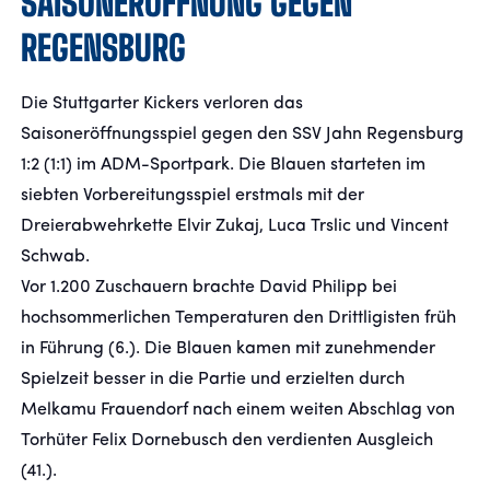
SAISONERÖFFNUNG GEGEN
REGENSBURG
FANSHOP
Die Stuttgarter Kickers verloren das
TICKETS
Saisoneröffnungsspiel gegen den SSV Jahn Regensburg
1:2 (1:1) im ADM-Sportpark. Die Blauen starteten im
KONTAKT
siebten Vorbereitungsspiel erstmals mit der
Dreierabwehrkette Elvir Zukaj, Luca Trslic und Vincent
Präsentiert von
Schwab.
Vor 1.200 Zuschauern brachte David Philipp bei
hochsommerlichen Temperaturen den Drittligisten früh
in Führung (6.). Die Blauen kamen mit zunehmender
Spielzeit besser in die Partie und erzielten durch
Melkamu Frauendorf nach einem weiten Abschlag von
Torhüter Felix Dornebusch den verdienten Ausgleich
(41.).