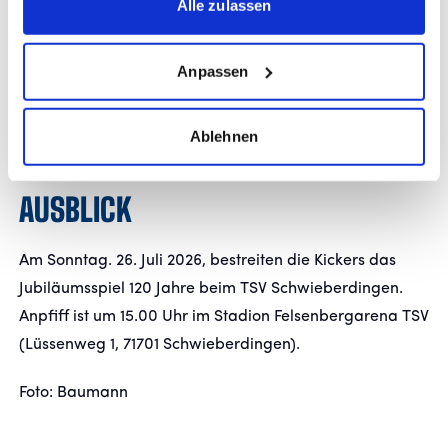
Alle zulassen
Stuttgarter Kickers 2. Halbzeit:
Anpassen
Dornebusch – Zukaj (60. Vogel), Fisher (60. Blank),
Glessing (74. Unsöld), Zaiser, Frauendorf (74. Schembri),
Fundel, Trslic (74. Kiefer), Udogu (60. Meister), Stojak,
Ablehnen
Mauersberger (60. Mendes)
AUSBLICK
Am Sonntag. 26. Juli 2026, bestreiten die Kickers das
Jubiläumsspiel 120 Jahre beim TSV Schwieberdingen.
Anpfiff ist um 15.00 Uhr im Stadion Felsenbergarena TSV
(Lüssenweg 1, 71701 Schwieberdingen).
Foto: Baumann