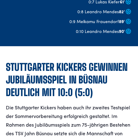
0:7 Lukas Kiefer
61
'
0:8 Leandro Mendes
82
'
FANSHOP
0:9 Melkamu Frauendorf
89
'
0:10 Leandro Mendes
90
'
TICKETS
KONTAKT
STUTTGARTER KICKERS GEWINNEN
Präsentiert von
JUBILÄUMSSPIEL IN BÜSNAU
DEUTLICH MIT 10:0 (5:0)
Die Stuttgarter Kickers haben auch ihr zweites Testspiel
der Sommervorbereitung erfolgreich gestaltet. Im
Rahmen des Jubiläumsspiels zum 75-jährigen Bestehen
des TSV Jahn Büsnau setzte sich die Mannschaft von