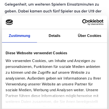
Gelegenheit, um weiteren Spielern Einsatzminuten zu
geben. Dabei kamen auch fünf Spieler aus der U19 der
Stuttgarter Kickers zum Einsatz, die sich nahtlos in das
Spiel einfügten. Melkamu Frauendorf (54., 89.), Lukas
Kiefer (61.) und Leandro Mendes mit einem Doppelpack
Zustimmung
Details
Über Cookies
(82., 90.) schraubten das Ergebnis in die Höhe. Der
Schlusspunkt war ein echtes Traumtor. Aus rund 25
Metern zirkelte Mendes einen Freistoß sehenswert in
Diese Webseite verwendet Cookies
den linken Torwinkel und sorgte damit für den 10:0-
Wir verwenden Cookies, um Inhalte und Anzeigen zu
Endstand.
personalisieren, Funktionen für soziale Medien anbieten
zu können und die Zugriffe auf unsere Website zu
Für die Stuttgarter Kickers war die Begegnung in
analysieren. Außerdem geben wir Informationen zu Ihrer
Verwendung unserer Website an unsere Partner für
Büsnau ein gelungener weiterer Test in der
soziale Medien, Werbung und Analysen weiter. Unsere
Vorbereitung. Gleichzeitig bot das Jubiläumsspiel einen
Partner führen diese Informationen möglicherweise mit
würdigen Rahmen für die Feierlichkeiten zum
weiteren Daten zusammen, die Sie ihnen bereitgestellt
Vereinsjubiläum des TSV Jahn Büsnau.
haben oder die sie im Rahmen Ihrer Nutzung der Dienste