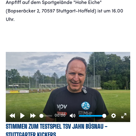
Anpfiff auf dem Sportgelände "Hohe Eiche"
(Bopseräcker 2, 70597 Stuttgart-Hoffeld) ist um 16.00
Uhr.
00:00
Rewind
Play
Forward
Mute
Settings
Enter
STIMMEN ZUM TESTSPIEL TSV JAHN BÜSNAU -
10s
10s
fulls
STUTTGARTER KICKERS