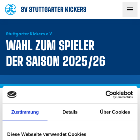
Stuttgarter Kickers e.V.
AKTUELLES
WAHL ZUM SPIELER
TEAM
DER SAISON 2025/26
VEREIN
FANS
Die Abstimmung zum „Spieler der Saison” ist beendet.
NACHWUCHS
Zustimmung
Details
Über Cookies
Die Gewinner werden in Kürze per E-Mail
benachrichtigt.
BUSINESS
Diese Webseite verwendet Cookies