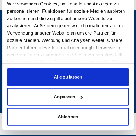
Wir verwenden Cookies, um Inhalte und Anzeigen zu
personalisieren, Funktionen für soziale Medien anbieten
zu können und die Zugriffe auf unsere Website zu
FANSHOP
analysieren. Außerdem geben wir Informationen zu Ihrer
1. MANNSCHAFT
Verwendung unserer Website an unsere Partner für
TICKETS
soziale Medien, Werbung und Analysen weiter. Unsere
Partner führen diese Informationen möglicherweise mit
KONTAKT
VEREIN
weiteren Daten zusammen, die Sie ihnen bereitgestellt
haben oder die sie im Rahmen Ihrer Nutzung der Dienste
Präsentiert von
gesammelt haben.
FANS
Alle zulassen
NACHWUCHS
Anpassen
Ablehnen