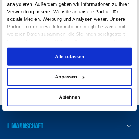
analysieren. Außerdem geben wir Informationen zu Ihrer
KICK VOR DEM SPIEL: KICKERS
Verwendung unserer Website an unsere Partner für
TREFFEN ZUM SAISONAUFTAKT AUF
soziale Medien, Werbung und Analysen weiter. Unsere
ULM
Partner führen diese Informationen möglicherweise mit
1. MANNSCHAFT
05.08.2026
weiteren Daten zusammen, die Sie ihnen bereitgestellt
haben oder die sie im Rahmen Ihrer Nutzung der Dienste
SAMUEL UNSÖLD FÄLLT LANGFRISTIG
gesammelt haben.
AUS
Alle zulassen
1. MANNSCHAFT
05.08.2026
NEU AUF DER WALDAU | FOLGE 13:
Anpassen
MALIK SAMA IM INTERVIEW
1. MANNSCHAFT
04.08.2026
Ablehnen
1. MANNSCHAFT