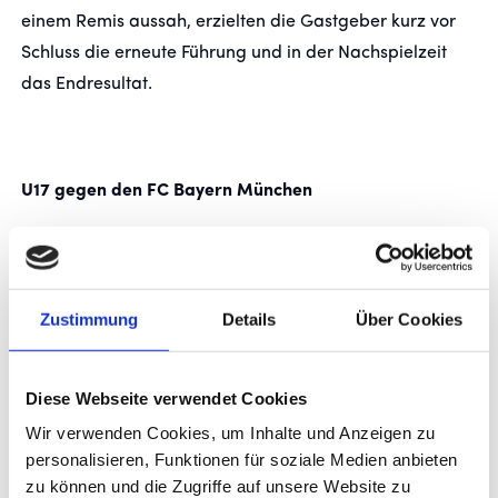
einem Remis aussah, erzielten die Gastgeber kurz vor
Schluss die erneute Führung und in der Nachspielzeit
FANSHOP
das Endresultat.
TICKETS
KONTAKT
U17 gegen den FC Bayern München
Die U17 der Stuttgarter Kickers lieferte sich am Samstag
Präsentiert von
ein intensives Duell mit dem Nachwuchs des FC Bayern
München in der DFB-Nachwuchsliga. Trotz großem
Zustimmung
Details
Über Cookies
Einsatz und Kampfgeist musste sich das Team auf
heimischem Platz mit 0:3 geschlagen geben.
Diese Webseite verwendet Cookies
Wir verwenden Cookies, um Inhalte und Anzeigen zu
personalisieren, Funktionen für soziale Medien anbieten
WEITERE NEWS
zu können und die Zugriffe auf unsere Website zu