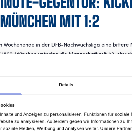
INUTE-GEGENTOR: KICK
 MÜNCHEN MIT 1:2
am Wochenende in der DFB-Nachwuchsliga eine bittere 
1860 München unterlag die Mannschaft mit 1:2, obwohl
e verlief und keinen Sieger verdient gehabt hätte.
nzentrierte und präsente Leistung. Beide Teams neutrali
Details
es nur wenige klare Torchancen gab. In der 32. Minute
ch Bienvenue Kawele – gleichzeitig auch der Halbzeitst
Cookies
ers den Druck deutlich und erarbeiteten sich mehr Spi
nhalte und Anzeigen zu personalisieren, Funktionen für soziale
Website zu analysieren. Außerdem geben wir Informationen zu I
 verdiente Ausgleich: Julian Schmidt verwandelte einen 
r soziale Medien, Werbung und Analysen weiter. Unsere Partner