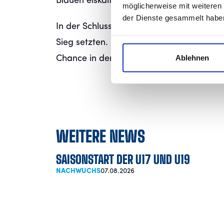
Blauen eiskalt und brachte sein Team zurü
möglicherweise mit weiteren
der Dienste gesammelt habe
In der Schlussphase entwickelte sich ei
Sieg setzten. In der 90. Minute traf jedo
Ablehnen
Chance in der Nachspielzeit gelang es de
WEITERE NEWS
SAISONSTART DER U17 UND U19
NACHWUCHS
07.08.2026