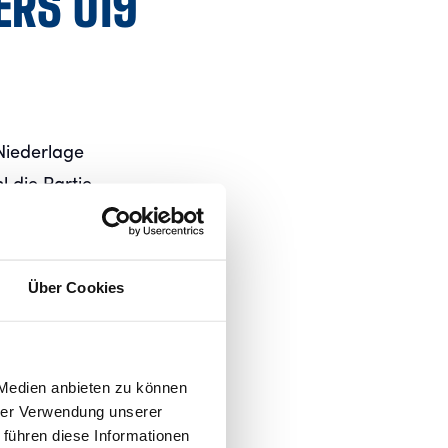
ERS U19
Niederlage
 die Partie
sierten sich
Über Cookies
 nutzte 1860
and.
elanteile.
 Medien anbieten zu können
hrer Verwendung unserer
Angriff der
 führen diese Informationen