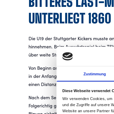
BITTERES LAST-M
UNTERLIEGT 1860
Die U19 der Stuttgarter Kickers musste 
hinnehmen. Beim Auswärtsspiel beim TSV 
über weite Strecken absolut auf Augenhöh
Von Beginn an zeigten die Kickers eine ko
Zustimmung
in der Anfangsphase weitgehend, sodass 
einen Distanzschuss zur 1:0-Führung dur
Diese Webseite verwendet 
Nach dem Seitenwechsel erhöhten die Kick
Wir verwenden Cookies, um I
und die Zugriffe auf unsere 
Folgerichtig gelang in der 66. Minute der
Website an unsere Partner fü