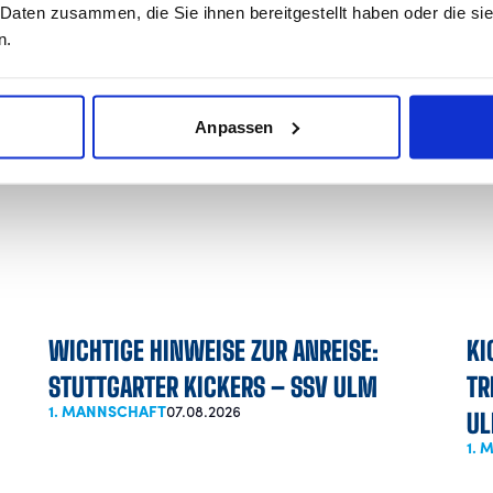
ck ins Spiel.
 Daten zusammen, die Sie ihnen bereitgestellt haben oder die s
n.
n offener Schlagabtausch, in dem beide Mannschaften al
ch Lance Fiedler für die Münchner zum 2:1. Trotz einer r
Anpassen
n Kickers nicht mehr, erneut auszugleichen.
WICHTIGE HINWEISE ZUR ANREISE:
KI
STUTTGARTER KICKERS – SSV ULM
TR
1. MANNSCHAFT
07.08.2026
U
1.