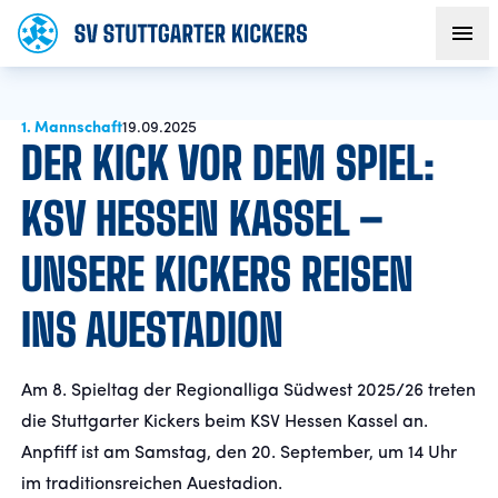
1. Mannschaft
AKTUELLES
19.09.2025
DER KICK VOR DEM SPIEL:
TEAM
KSV HESSEN KASSEL –
UNSERE KICKERS REISEN
VEREIN
INS AUESTADION
FANS
Am 8. Spieltag der Regionalliga Südwest 2025/26 treten
NACHWUCHS
die Stuttgarter Kickers beim KSV Hessen Kassel an.
Anpfiff ist am Samstag, den 20. September, um 14 Uhr
BUSINESS
im traditionsreichen Auestadion.