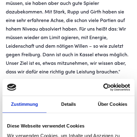
müssen, sie haben aber auch gute Spieler
dazubekommen. Mit Stark, Rupp und Girth haben sie
eine sehr erfahrene Achse, die schon viele Partien auf
hohem Niveau absolviert haben. Für uns heißt das: Wir
müssen wieder am Limit agieren, mit Energie,
Leidenschaft und dem nötigen Willen – so wie zuletzt
gegen Freiburg. Dann ist auch in Kassel etwas möglich.
Unser Ziel ist es, etwas mitzunehmen, wir wissen aber,
dass wir dafür eine richtig gute Leistung brauchen.“
Personelle Lage:
Unverändert fehlen Felix Dornebusch
(Kreuzbandriss), David Stojak (Kreuzbandriss) und
Zustimmung
Details
Über Cookies
Christian Mauersberger (Meniskusriss), der jedoch
bereits zurück im Mannschaftstraining ist. Maximilian
Zaiser steht nach überstandenen
Diese Webseite verwendet Cookies
Oberschenkelproblemen wieder im Aufgebot. Gleiches
Wir verwenden Cookies, um Inhalte und Anzeigen zu