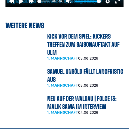
00:00
Rewind
Play
Forward
Mute
Settings
Enter
10s
10s
fulls
WEITERE NEWS
KICK VOR DEM SPIEL: KICKERS
TREFFEN ZUM SAISONAUFTAKT AUF
ULM
1. MANNSCHAFT
05.08.2026
SAMUEL UNSÖLD FÄLLT LANGFRISTIG
AUS
1. MANNSCHAFT
05.08.2026
NEU AUF DER WALDAU | FOLGE 13:
MALIK SAMA IM INTERVIEW
1. MANNSCHAFT
04.08.2026