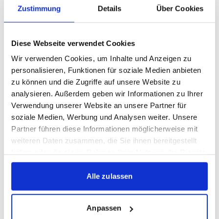
Welchen Stellenwert hat der DFB-Pokal für euch?
Zustimmung
Details
Über Cookies
Der Pokal hat einen sehr hohen Stellenwert für uns. Es
Diese Webseite verwendet Cookies
ist der einzige Wettbewerb, der von Anfang an
Wir verwenden Cookies, um Inhalte und Anzeigen zu
bundesweit ausgetragen wird – und da wollen wir
personalisieren, Funktionen für soziale Medien anbieten
natürlich zeigen, wer wir sind. Für uns ist das eine tolle
zu können und die Zugriffe auf unsere Website zu
Chance, die Kickers und unsere Identität nach außen zu
analysieren. Außerdem geben wir Informationen zu Ihrer
präsentieren. Wir freuen uns riesig darauf.
Verwendung unserer Website an unsere Partner für
soziale Medien, Werbung und Analysen weiter. Unsere
Was erwartest du vom Spiel in Köln – und was braucht
Partner führen diese Informationen möglicherweise mit
es, um eine Chance zu haben?
weiteren Daten zusammen, die Sie ihnen bereitgestellt
haben oder die sie im Rahmen Ihrer Nutzung der Dienste
Wir werden über Intensität kommen müssen. Wir müssen
gesammelt haben.
extrem stabil sein, vor allem mental – in Phasen, in
Alle zulassen
denen wir vielleicht mal Druck aushalten müssen.
Gleichzeitig wollen wir selbst Druck ausüben und den
Anpassen
Gegner nie zur Ruhe kommen lassen. Wenn uns das