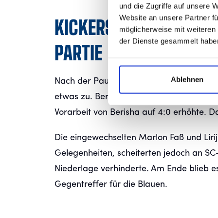
und die Zugriffe auf unsere 
Website an unsere Partner fü
KICKERS BLEIBEN DOM
möglicherweise mit weiteren
der Dienste gesammelt habe
PARTIE
Ablehnen
Nach der Pause bestimmten die Kickers 
etwas zu. Berisha und David Udogu verpa
Vorarbeit von Berisha auf 4:0 erhöhte. D
Die eingewechselten Marlon Faß und Liri
Gelegenheiten, scheiterten jedoch an S
Niederlage verhinderte. Am Ende blieb es
Gegentreffer für die Blauen.