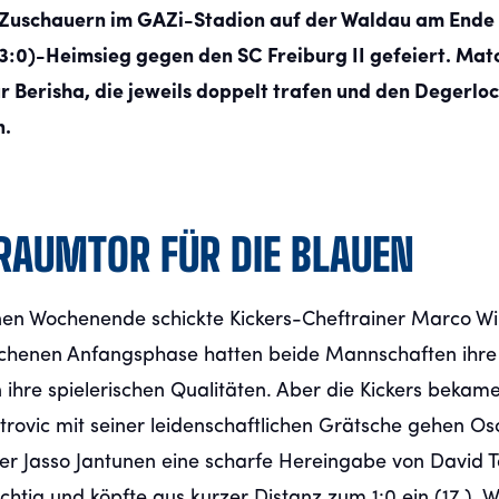
0 Zuschauern im GAZi-Stadion auf der Waldau am Ende 
(3:0)-Heimsieg gegen den SC Freiburg II gefeiert. Mat
 Berisha, die jeweils doppelt trafen und den Degerlo
n.
RAUMTOR FÜR DIE BLAUEN
n Wochenende schickte Kickers-Cheftrainer Marco Wil
eglichenen Anfangsphase hatten beide Mannschaften ihre
 ihre spielerischen Qualitäten. Aber die Kickers beka
rovic mit seiner leidenschaftlichen Grätsche gehen Os
per Jasso Jantunen eine scharfe Hereingabe von David 
htig und köpfte aus kurzer Distanz zum 1:0 ein (17.). 