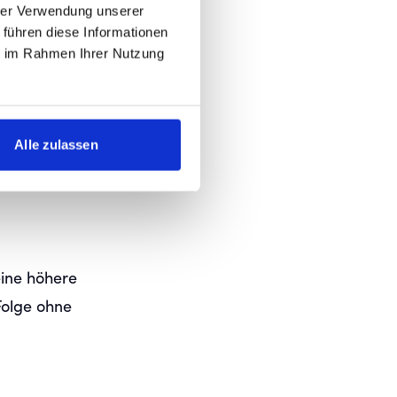
hrer Verwendung unserer
 führen diese Informationen
DIE
ie im Rahmen Ihrer Nutzung
Alle zulassen
aum noch
inute nach
eine höhere
Folge ohne