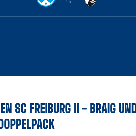
3:0
EN SC FREIBURG II
-
BRAIG UN
 DOPPELPACK