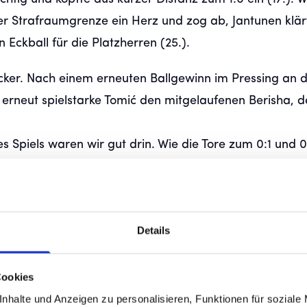
er Strafraumgrenze ein Herz und zog ab, Jantunen klär
Eckball für die Platzherren (25.).
cker. Nach einem erneuten Ballgewinn im Pressing an 
erneut spielstarke Tomić den mitgelaufenen Berisha, d
s Spiels waren wir gut drin. Wie die Tore zum 0:1 und 
e wir verteilen.“
en: Karl Steinmann und Max Rosenfelder verpassten de
allrückzieher nach Eckball von Per Lockl und Kopfballv
Details
ielte (44.). Die Zuschauer auf der Waldau waren begei
eg.
Cookies
nhalte und Anzeigen zu personalisieren, Funktionen für soziale