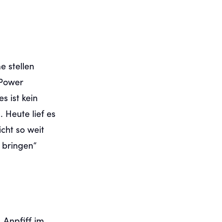
e stellen
 Power
s ist kein
 Heute lief es
icht so weit
 bringen“
 Anpfiff im