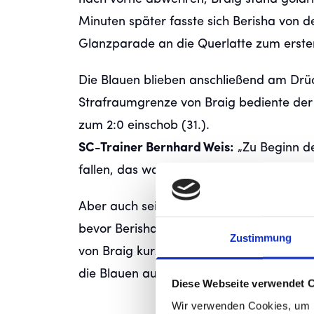
Minuten später fasste sich Berisha von d
Glanzparade an die Querlatte zum ersten 
Die Blauen blieben anschließend am Drü
Strafraumgrenze von Braig bediente der 
zum 2:0 einschob (31.).
SC-Trainer Bernhard Weis:
„Zu Beginn de
fallen, das waren maximale Geschenke, di
Aber auch seine Junge hatten ihre Chanc
bevor Berisha mit einem spektakulären F
Zustimmung
von Braig kurz vor der Pause das 3:0 erz
die Blauen auf bestem Wege zum Heimsi
Diese Webseite verwendet 
Wir verwenden Cookies, um I