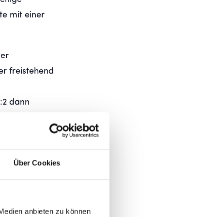
te mit einer
der
er freistehend
0:2 dann
n Anschluss,
erlängerung
Über Cookies
stert – und
 Medien anbieten zu können