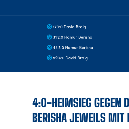
17
'
1:0 David Braig
31
'
2:0 Flamur Berisha
44
'
3:0 Flamur Berisha
59
'
4:0 David Braig
4:0-HEIMSIEG GEGEN D
BERISHA JEWEILS MIT