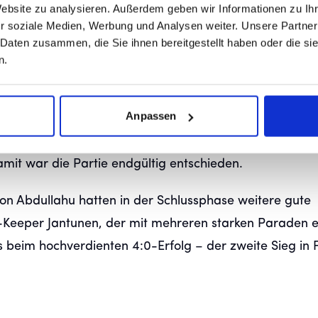
Website zu analysieren. Außerdem geben wir Informationen zu I
r soziale Medien, Werbung und Analysen weiter. Unsere Partner
INANT UND ENTSCHEIDEN FRÜH 
 Daten zusammen, die Sie ihnen bereitgestellt haben oder die s
n.
Anpassen
bestimmten das Spielgeschehen und ließen defensiv k
ssten zunächst weitere Treffer, ehe Braig in der 59. M
amit war die Partie endgültig entschieden.
jon Abdullahu hatten in der Schlussphase weitere gute
C-Keeper Jantunen, der mit mehreren starken Paraden 
 beim hochverdienten 4:0-Erfolg – der zweite Sieg in 