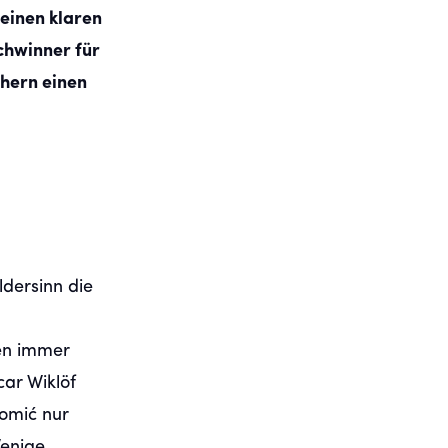
einen klaren
chwinner für
chern einen
dersinn die
men immer
car Wiklöf
Tomić nur
Wenige