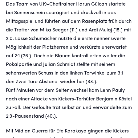
Das Team von U19-Cheftrainer Harun Gülcan startete
bei Sonnenschein couragiert und druckvoll in das
FANSHOP
Mittagsspiel und führten auf dem Rasenplatz früh durch
die Treffer von Mika Seeger (11.) und Ardi Mulaj (15.) mit
TICKETS
2:0. Lasse Schumacher nutzte die erste nennenswerte
Möglichkeit der Platzherren und verkürzte unerwartet
KONTAKT
auf 2:1 (26.). Doch die Blauen kontrollierten weiter die
Pokalpartie und Julian Schmidt stellte mit seinem
Präsentiert von
sehenswerten Schuss in den linken Torwinkel zum 3:1
den Zwei Tore Abstand wieder her (33.).
Fünf Minuten vor dem Seitenwechsel kam Lenn Pauly
nach einer Attacke von Kickers-Torhüter Benjamin Köstel
zu Fall. Der Gefoulte trat selbst an und verwandelte zum
2:3-Pausenstand (40.).
Mit Midian Guerra für Efe Karakaya gingen die Kickers