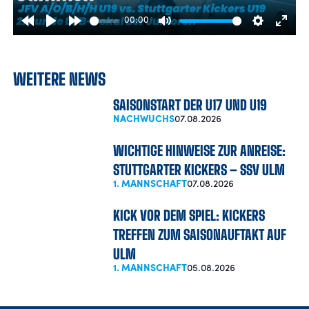
00:00
Rewind
Play
Forward
Mute
Settings
Enter
10s
10s
fulls
WEITERE NEWS
SAISONSTART DER U17 UND U19
NACHWUCHS
07.08.2026
WICHTIGE HINWEISE ZUR ANREISE:
STUTTGARTER KICKERS – SSV ULM
1. MANNSCHAFT
07.08.2026
KICK VOR DEM SPIEL: KICKERS
TREFFEN ZUM SAISONAUFTAKT AUF
ULM
1. MANNSCHAFT
05.08.2026