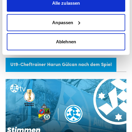
Alle zulassen
Guerra), Loch, Beer (82. Fahrbach), Johnson-Warren
Ersatz: Witt (ETW)
Anpassen
Ablehnen
U19-Cheftrainer Harun Gülcan nach dem Spiel