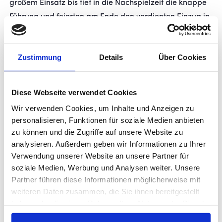
großem Einsatz bis tief in die Nachspielzeit die knappe
Führung und feierten am Ende den verdienten Einzug in
die Runde der letzten 16 Mannschaften.
U19-Cheftrainer Harun Gülcan nach dem Schlusspfiff:
Zustimmung
Details
Über Cookies
„Wir sind überglücklich über den Achtelfinaleinzug. Wir
gingen gut vorbereitet in die Partie, waren von Beginn
Diese Webseite verwendet Cookies
an sehr präsent und gingen auch verdient mit der
Wir verwenden Cookies, um Inhalte und Anzeigen zu
Führung in die Halbzeit. Am Ende war es auch in der
personalisieren, Funktionen für soziale Medien anbieten
Schlussphase eine geschlossene Mannschaftsleistung
zu können und die Zugriffe auf unsere Website zu
und über das ganze Spiel gesehen der verdiente Sieg.
analysieren. Außerdem geben wir Informationen zu Ihrer
Und mit dem Erfolg konnten wir unserm großen Gönner
Verwendung unserer Website an unsere Partner für
Paul Dittmer eine sehr große Freude machen.“
soziale Medien, Werbung und Analysen weiter. Unsere
Partner führen diese Informationen möglicherweise mit
Aufstellung Stuttgarter Kickers:
weiteren Daten zusammen, die Sie ihnen bereitgestellt
haben oder die sie im Rahmen Ihrer Nutzung der Dienste
Köstel – Mulaj, Chettibi, Seeger, Schmidt (90. Ehlert),
gesammelt haben.
Djokaj (82. Beslic), Elmas (82. Zivkovic), Karakaya (46.