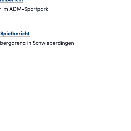
ielbericht
hr im ADM-Sportpark
)
Spielbericht
enbergarena in Schwieberdingen