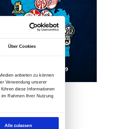
Über Cookies
 Medien anbieten zu können
hrer Verwendung unserer
k: DIE FALSCHE 9
 führen diese Informationen
ie im Rahmen Ihrer Nutzung
Alle zulassen