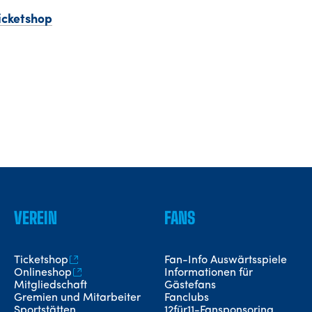
icketshop
VEREIN
FANS
Ticketshop
Fan-Info Auswärtsspiele
Onlineshop
Informationen für
Mitgliedschaft
Gästefans
Gremien und Mitarbeiter
Fanclubs
Sportstätten
12für11-Fansponsoring