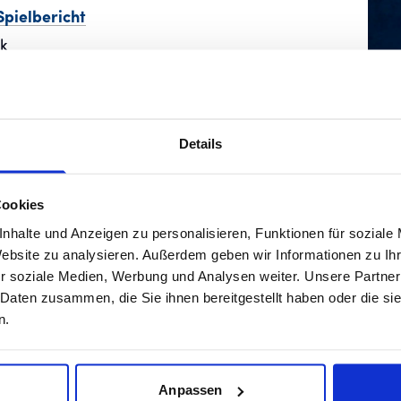
Spielbericht
rk
lbericht
Details
rtgelände "Am Steinbach" in Stuttgart-
Cookies
nhalte und Anzeigen zu personalisieren, Funktionen für soziale
t
Website zu analysieren. Außerdem geben wir Informationen zu I
Grafi
r soziale Medien, Werbung und Analysen weiter. Unsere Partner
rtgelände "Hohe Eiche" in Stuttgart-
 Daten zusammen, die Sie ihnen bereitgestellt haben oder die s
n.
Spielbericht
Anpassen