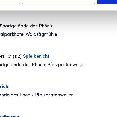
rk
Sportgelände des Phönix
onalparkhotel Waldsägmühle
s 1:7 (1:2)
Spielbericht
rtgelände des Phönix Pfalzgrafenweiler
richt
ände des Phönix Pfalzgrafenweiler