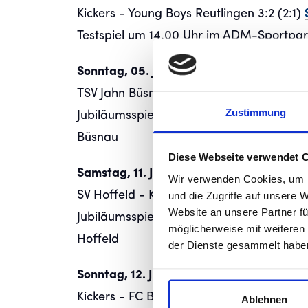
Kickers - Young Boys Reutlingen 3:2 (2:1)
Testspiel um 14.00 Uhr im ADM-Sportpa
Sonntag, 05. Juli 2026
TSV Jahn Büsnau - Kickers 0:10 (0:5)
Spie
Zustimmung
Jubiläumsspiel um 16.00 Uhr auf dem Spo
Büsnau
Diese Webseite verwendet 
Samstag, 11. Juli 2026
Wir verwenden Cookies, um I
SV Hoffeld - Kickers 0:9 (0:2)
Spielberich
und die Zugriffe auf unsere 
Website an unsere Partner fü
Jubiläumsspiel um 16.00 Uhr auf dem Spo
möglicherweise mit weiteren
Hoffeld
der Dienste gesammelt habe
Sonntag, 12. Juli 2026
Kickers - FC Bayern München II 4:0 (2:0)
Ablehnen